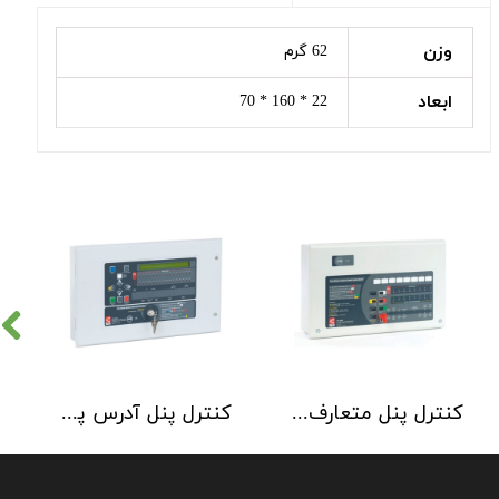
وزن
62 گرم
ابعاد
22 * 160 * 70
کنترل پنل متعارف C-TEC سری CFP 8 Zone
کنترل پنل آدرس پذیر C-TEC سری XFP دو لوپ 32 زون