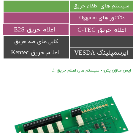
سیستم های اطفاء حریق
دتکتور های Oggioni
​اعلام حریق E2S
​اعلام حریق C-TEC​​​​​​​
کابل های ضد حریق
اعلام حریق Kentec
ایرسمپلینگ VESDA
ایمن سازان پترو - سیستم های اعلام حریق
اعلام حریق متعارف C-TEC