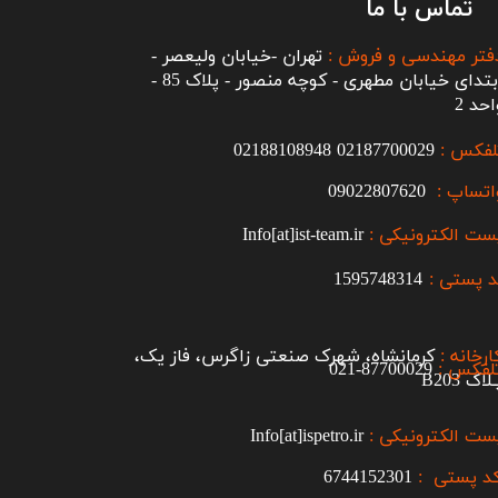
تماس با ما
فتر مهندسی و فروش :
تهران -خیابان ولیعصر -
ابتدای خیابان مطهری - کوچه منصور - پلاک 85 -
احد 2
لفکس :
2187700029
0
02188108948
اتساپ :
09022807620
ست الکترونیکی :
Info[at]ist-team.ir
 پستی :
1595748314
ارخانه :
کرمانشاه، شهرک صنعتی زاگرس، فاز یک،
لفکس :
87700029-021​​​​​​​
اک B203​​​​​​​
ست الکترونیکی :
Info[at]ispetro.ir
د پستی :
6744152301