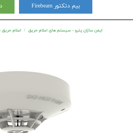
بیم دتکتور Firebeam
دت
ایمن سازان پترو - سیستم های اعلام حریق
اعلام حریق متعار