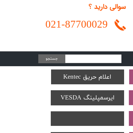
سوالی دارید ؟
021-
87700029
جستجو
Protectowire LHD
تجهیزات تست SOLO
دتکتورهای Spectrex
اعلام حریق Kentec
ایرسمپلینگ VESDA