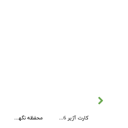
کارت آژیر 6 کاناله Kentec
محفظه نگهداری کارت های ماژول Kentec