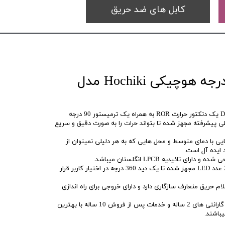
کابل های ضد حریق
دتکتور حرارت 90 درجه هوچیکی Hochiki مدل
دتکتور حرارت هوچیکی مدل DCD-Ce3 یک دتکتور حرارت ROR به همراه یک ترمیستور 90 درجه
ی پیشرفته مجهز شده تا بتواند حرات را به صورت دقیق و سریع
ایی با دمای متوسط و محل هایی که به هر دلیلی نمیتوان از
 ایده آل است.
دتکتور هوچیکی مدل DCD-CE3 به 2 عدد LED مجهز شده تا یک دید 360 درجه در اختیار کاربر قرار
ام حریق منعارف سازگاری دارد و دارای خروجی برای راه اندازی
سیستم های اعلام حریق Hochiki با گارانتی های 2 ساله و خدمات پس از فروش 10 ساله با بهترین
باشند.