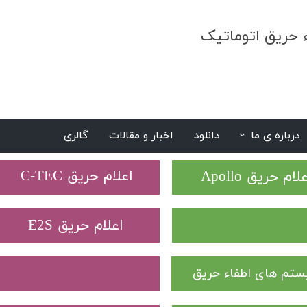
ء حریق اتوماتیک
درباره ی ما
دانلود
اخبار و مقالات
گالری
S
​اعلام حریق C-TEC​​​​​​​
علام حریق Apollo
​اعلام حریق E2S
تم های اطفاء حریق