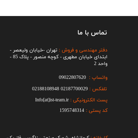
تماس با ما
دفتر مهندسی و فروش :
تهران -خیابان ولیعصر -
ابتدای خیابان مطهری - کوچه منصور - پلاک 85 -
واحد 2
واتساپ :
09022807620
تلفکس :
2187700029
0
02188108948
پست الکترونیکی :
Info[at]ist-team.ir
کد پستی :
1595748314