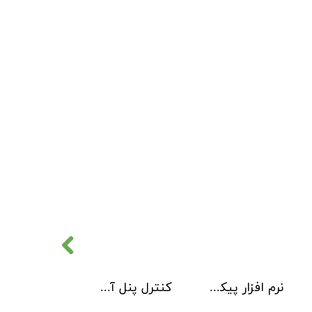
نرم افزار پیکربندی سیستم آدرس پذیر 2 Loop Explorer
کنترل پنل آدرس پذیر Kentec مدل Taktis 4 Loop