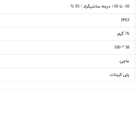
10- تا 50+ درجه سانتیگراد / 95 %
IP63
76 گرم
38 * 100
عاجی
پلی کربنات