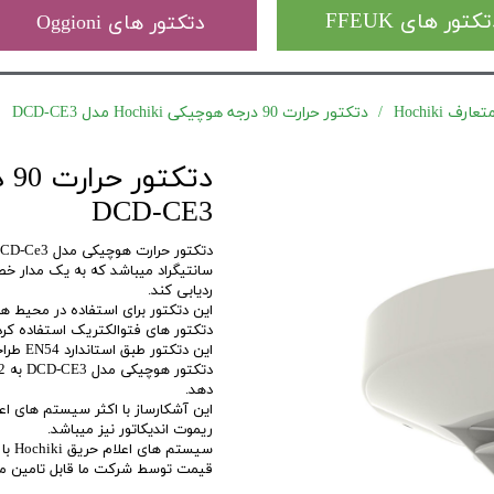
کتور های FFEUK
دتکتور های Oggioni
ف Hochiki
دتکتور حرارت 90 درجه هوچیکی Hochiki مدل DCD-CE3
DCD-CE3
سانتیگراد میباشد که به یک مدار خط
ردیابی کند.
این دتکتور برای استفاده در محیط ه
دتکتور های فتوالکتریک استفاده کرد
این دتکتور طبق استاندارد EN54 طراحی شده و دارای تائیدیه LPCB انگلستان میباشد.
دهد.
این آشکارساز با اکثر سیستم های اعل
ریموت اندیکاتور نیز میباشد.
قیمت توسط شرکت ما قابل تامین می