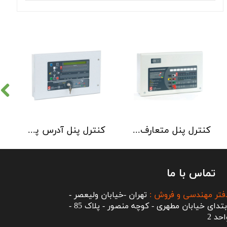
کنترل پنل متعارف C-TEC سری CFP 8 Zone
کنترل پنل آدرس پذیر C-TEC سری XFP دو لوپ 32 زون
تماس با ما
فتر مهندسی و فروش :
تهران -خیابان ولیعصر -
ابتدای خیابان مطهری - کوچه منصور - پلاک 85 -
احد 2