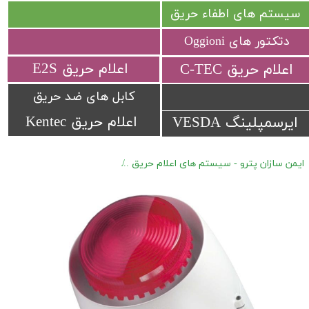
سیستم های اطفاء حریق
دتکتور های Oggioni
​اعلام حریق E2S
​اعلام حریق C-TEC​​​​​​​
کابل های ضد حریق
اعلام حریق Kentec
ایرسمپلینگ VESDA
ایمن سازان پترو - سیستم های اعلام حریق
اعلام حریق متعارف Hochiki