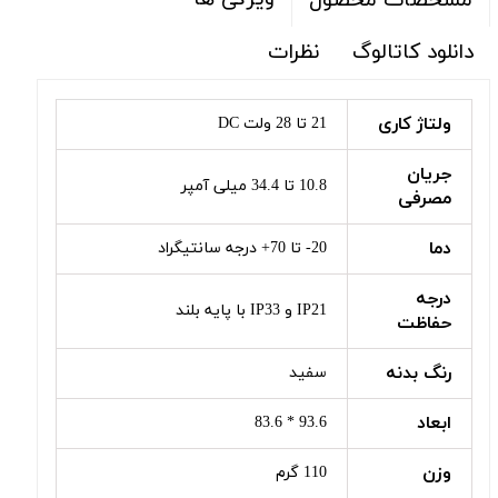
مشخصات محصول
دانلود کاتالوگ
نظرات
ولتاژ کاری
21 تا 28 ولت DC
جریان
10.8 تا 34.4 میلی آمپر
مصرفی
دما
20- تا 70+ درجه سانتیگراد
درجه
IP21 و IP33 با پایه بلند
حفاظت
رنگ بدنه
سفید
ابعاد
93.6 * 83.6
وزن
110 گرم