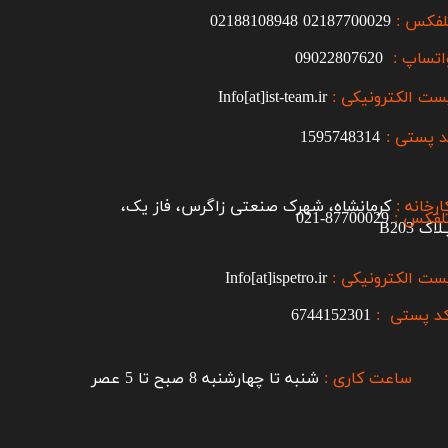
لفکس :
2187700029
0
02188108948
اتساپ :
09022807620
ست الکترونیکی :
Info[at]ist-team.ir
 پستی :
1595748314
ارخانه :
کرمانشاه، شهرک صنعتی زاگرس، فاز یک،
لفکس :
87700029-021​​​​​​​
اک B203​​​​​​​
ست الکترونیکی :
Info[at]ispetro.ir
د پستی :
6744152301
ساعت کاری :
شنبه تا چهارشنبه 8 صبح تا 5 عصر