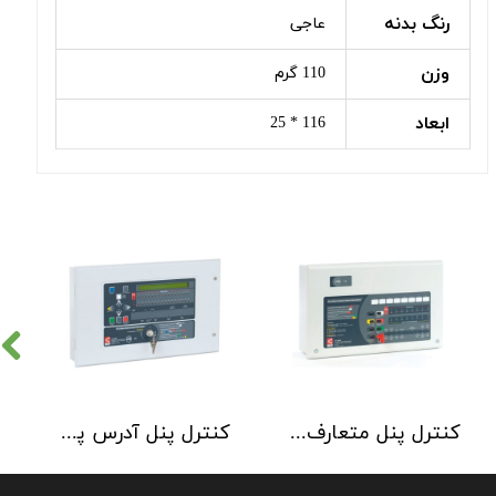
رنگ بدنه
عاجی
وزن
110 گرم
ابعاد
116 * 25
کنترل پنل متعارف C-TEC سری CFP 8 Zone
کنترل پنل آدرس پذیر C-TEC سری XFP دو لوپ 32 زون