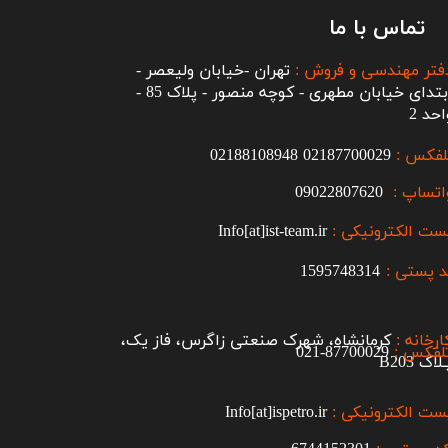
تماس با ما
فتر مهندسی و فروش :
تهران -خیابان ولیعصر -
ابتدای خیابان مطهری - کوچه منصور - پلاک 85 -
احد 2
لفکس :
2187700029
0
02188108948
اتساپ :
09022807620
ست الکترونیکی :
Info[at]ist-team.ir
 پستی :
1595748314
ارخانه :
کرمانشاه، شهرک صنعتی زاگرس، فاز یک،
لفکس :
87700029-021​​​​​​​
اک B203​​​​​​​
ست الکترونیکی :
Info[at]ispetro.ir