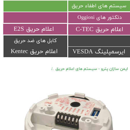
سیستم های اطفاء حریق
دتکتور های Oggioni
​اعلام حریق E2S
​اعلام حریق C-TEC​​​​​​​
کابل های ضد حریق
اعلام حریق Kentec
ایرسمپلینگ VESDA
ایمن سازان پترو - سیستم های اعلام حریق
اعلام حریق متعارف Hochiki