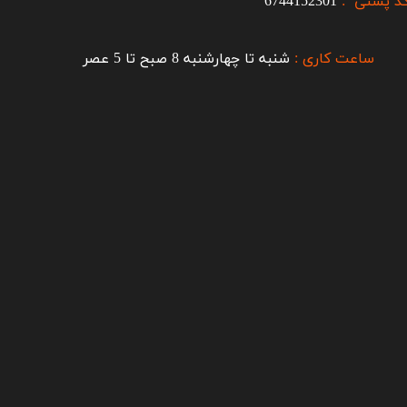
د پستی :
6744152301
ساعت کاری :
شنبه تا چهارشنبه 8 صبح تا 5 عصر