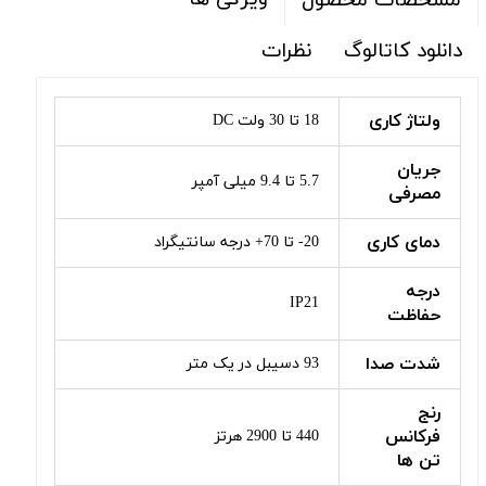
مشخصات محصول
دانلود کاتالوگ
نظرات
ولتاژ کاری
18 تا 30 ولت DC
جریان
5.7 تا 9.4 میلی آمپر
مصرفی
دمای کاری
20- تا 70+ درجه سانتیگراد
درجه
IP21
حفاظت
شدت صدا
93 دسیبل در یک متر
رنج
فرکانس
440 تا 2900 هرتز
تن ها