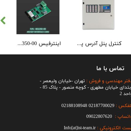
کنترل پنل آدرس پذیر C-TEC سری ZFP یک تا 4 لوپ کابینت استاندارد
اینترفیس NSC | ArcNET B01350-00
تماس با ما
فتر مهندسی و فروش :
تهران -خیابان ولیعصر -
ابتدای خیابان مطهری - کوچه منصور - پلاک 85 -
احد 2
لفکس :
2187700029
0
02188108948
اتساپ :
09022807620
ست الکترونیکی :
Info[at]ist-team.ir