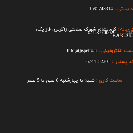
 پستی :
1595748314
ارخانه :
کرمانشاه، شهرک صنعتی زاگرس، فاز یک،
لفکس :
87700029-021​​​​​​​
اک B203​​​​​​​
ست الکترونیکی :
Info[at]ispetro.ir
د پستی :
6744152301
ساعت کاری :
شنبه تا چهارشنبه 8 صبح تا 5 عصر