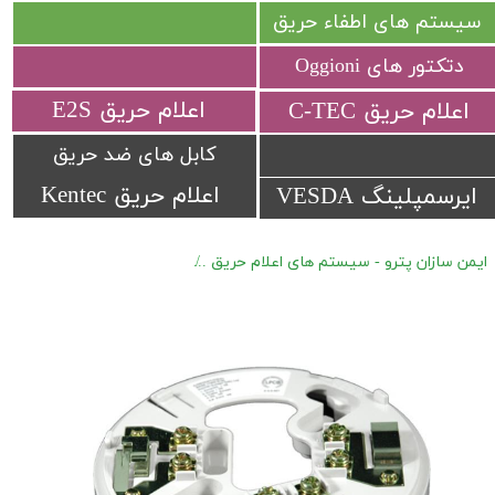
سیستم های اطفاء حریق
دتکتور های Oggioni
​اعلام حریق E2S
​اعلام حریق C-TEC​​​​​​​
کابل های ضد حریق
اعلام حریق Kentec
ایرسمپلینگ VESDA
ایمن سازان پترو - سیستم های اعلام حریق
اعلام حریق متعارف Hochiki