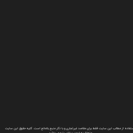
تفاده از مطالب این سایت فقط برای مقاصد غیرتجاری و با ذکر منبع بلامانع است. کلیه حقوق این سایت
متعلق به ایمن سازان پترو می‌باشد.