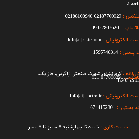
احد 2
لفکس :
2187700029
0
02188108948
اتساپ :
09022807620
ست الکترونیکی :
Info[at]ist-team.ir
 پستی :
1595748314
ارخانه :
کرمانشاه، شهرک صنعتی زاگرس، فاز یک،
لفکس :
87700029-021​​​​​​​
اک B203​​​​​​​
ست الکترونیکی :
Info[at]ispetro.ir
د پستی :
6744152301
ساعت کاری :
شنبه تا چهارشنبه 8 صبح تا 5 عصر