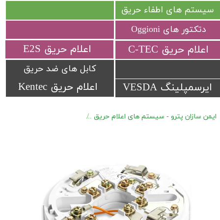
سیستم های اطفاء حریق
دتکتور های Oggioni
​اعلام حریق E2S
​اعلام حریق C-TEC​​​​​​​
کابل های ضد حریق
اعلام حریق Kentec
ایرسمپلینگ VESDA
ایمن سازان پترو - سیستم های اعلام حریق
اعلام حریق متعارف Hochiki