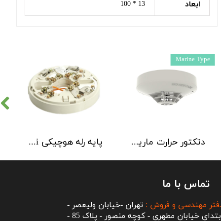
ابعاد
13 * 100
Marine Type
دتکتور حرارت مارین 90 درجه هوچیکی Hochiki مدل DCD-CE3M
پایه رله هوچیکی Hochiki مدل YBO R/6R
تماس با ما
فتر مهندسی و فروش :
تهران -خیابان ولیعصر -
ابتدای خیابان مطهری - کوچه منصور - پلاک 85 -