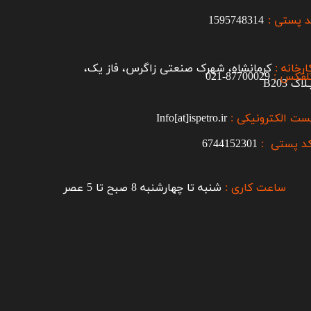
 پستی :
1595748314
ارخانه :
کرمانشاه، شهرک صنعتی زاگرس، فاز یک،
لفکس :
87700029-021​​​​​​​
اک B203​​​​​​​
ست الکترونیکی :
Info[at]ispetro.ir
د پستی :
6744152301
ساعت کاری :
شنبه تا چهارشنبه 8 صبح تا 5 عصر