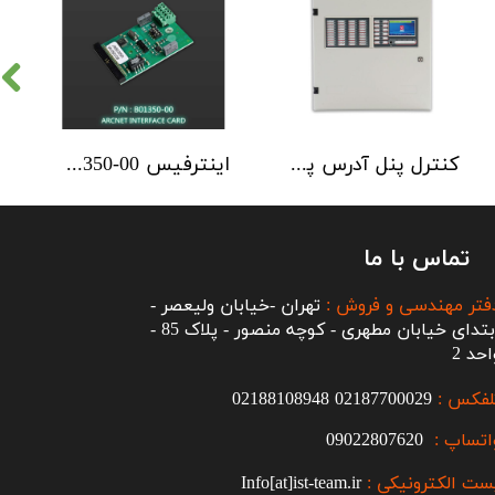
کنترل پنل آدرس پذیر C-TEC سری ZFP یک تا 4 لوپ کابینت استاندارد
اینترفیس NSC | ArcNET B01350-00
تماس با ما
فتر مهندسی و فروش :
تهران -خیابان ولیعصر -
ابتدای خیابان مطهری - کوچه منصور - پلاک 85 -
احد 2
لفکس :
2187700029
0
02188108948
اتساپ :
09022807620
ست الکترونیکی :
Info[at]ist-team.ir