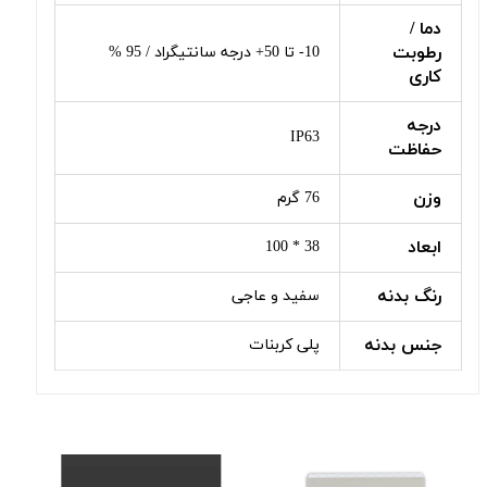
دما /
رطوبت
10- تا 50+ درجه سانتیگراد / 95 %
کاری
درجه
IP63
حفاظت
وزن
76 گرم
ابعاد
38 * 100
رنگ بدنه
سفید و عاجی
جنس بدنه
پلی کربنات