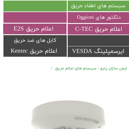
سیستم های اطفاء حریق
دتکتور های Oggioni
​اعلام حریق E2S
​اعلام حریق C-TEC​​​​​​​
کابل های ضد حریق
اعلام حریق Kentec
ایرسمپلینگ VESDA
ایمن سازان پترو - سیستم های اعلام حریق
اعلام حریق متعارف Hochiki