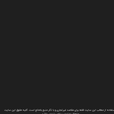
تفاده از مطالب این سایت فقط برای مقاصد غیرتجاری و با ذکر منبع بلامانع است. کلیه حقوق این سایت
متعلق به ایمن سازان پترو می‌باشد.