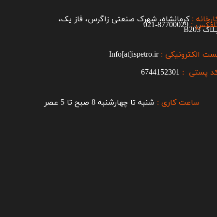
ارخانه :
کرمانشاه، شهرک صنعتی زاگرس، فاز یک،
لفکس :
87700029-021​​​​​​​
اک B203​​​​​​​
ست الکترونیکی :
Info[at]ispetro.ir
د پستی :
6744152301
ساعت کاری :
شنبه تا چهارشنبه 8 صبح تا 5 عصر