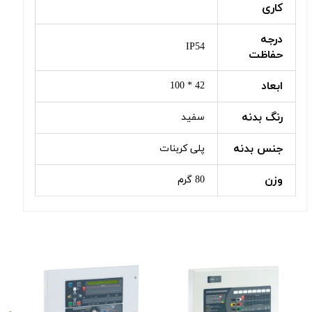
کاری
درجه
IP54
حفاظت
ابعاد
42 * 100
رنگ بدنه
سفید
جنس بدنه
پلی کربنات
وزن
80 گرم