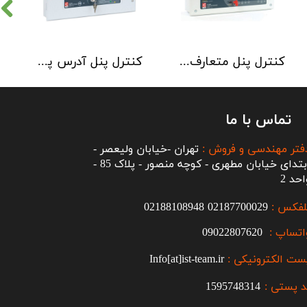
کنترل پنل متعارف C-TEC سری CFP 8 Zone
کنترل پنل آدرس پذیر C-TEC سری XFP دو لوپ 32 زون
تماس با ما
فتر مهندسی و فروش :
تهران -خیابان ولیعصر -
ابتدای خیابان مطهری - کوچه منصور - پلاک 85 -
احد 2
لفکس :
2187700029
0
02188108948
اتساپ :
09022807620
ست الکترونیکی :
Info[at]ist-team.ir
 پستی :
1595748314