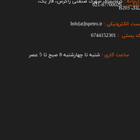
ارخانه :
کرمانشاه، شهرک صنعتی زاگرس، فاز یک،
لفکس :
87700029-021​​​​​​​
اک B203​​​​​​​
ست الکترونیکی :
Info[at]ispetro.ir
د پستی :
6744152301
ساعت کاری :
شنبه تا چهارشنبه 8 صبح تا 5 عصر