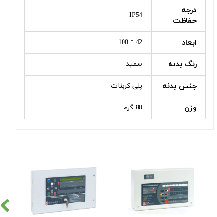
درجه
IP54
حفاظت
ابعاد
42 * 100
رنگ بدنه
سفید
جنس بدنه
پلی کربنات
وزن
80 گرم