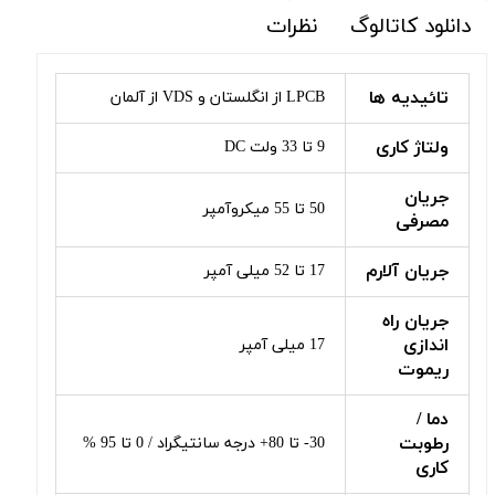
دانلود کاتالوگ
نظرات
تائیدیه ها
LPCB از انگلستان و VDS از آلمان
ولتاژ کاری
9 تا 33 ولت DC
جریان
50 تا 55 میکروآمپر
مصرفی
جریان آلارم
17 تا 52 میلی آمپر
جریان راه
اندازی
17 میلی آمپر
ریموت
دما /
رطوبت
30- تا 80+ درجه سانتیگراد / 0 تا 95 %
کاری