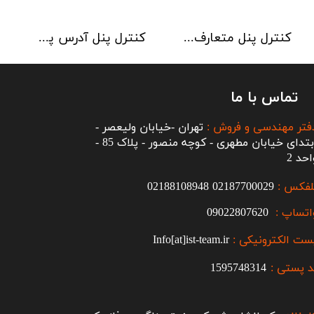
کنترل پنل متعارف C-TEC سری CFP 8 Zone
کنترل پنل آدرس پذیر C-TEC سری XFP دو لوپ 32 زون
تماس با ما
فتر مهندسی و فروش :
تهران -خیابان ولیعصر -
ابتدای خیابان مطهری - کوچه منصور - پلاک 85 -
احد 2
لفکس :
2187700029
0
02188108948
اتساپ :
09022807620
ست الکترونیکی :
Info[at]ist-team.ir
 پستی :
1595748314