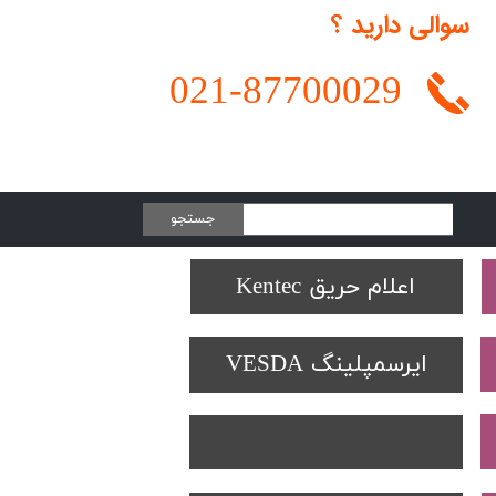
سوالی دارید ؟
021-
87700029
جستجو
Protectowire LHD
تجهیزات تست SOLO
دتکتورهای Spectrex
اعلام حریق Kentec
ایرسمپلینگ VESDA