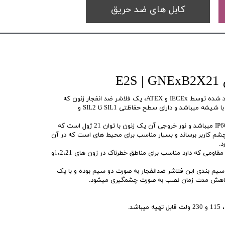
کابل های ضد حریق
این محصول E2S از سری GNEx تائید شده توسط IECEx و ATEX، یک فلاشر ضد انفجار زنون که
محفظه آن از پلی استر تقویت شده با شیشه میباشد و دارای سطح حفاظتی SIL1 تا SIL2 و
درجه حفاظت این فلاشر ضد انفجار IP66 میباشد و نور خروجی آن یک زنون با توان 21 ژول است که
دلا نور را به چشم کاربر برساند و بسیار مناسب برای محیط های است که در آن
د.
این فلاشر ضد انفجار با طراحی بسیار مقاومی که دارد مناسب برای مناطق خطرناک در زون های 1،2،21و
 سیم بندی این فلاشر ضدانفجار به صورت دو سیم بوده و با یک