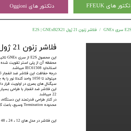
کتور های FFEUK
دتکتور های Oggioni
فلاشر زنون 21 ژول E2S | GNExB2X21
فلاشر زنون 21 ژول E2S | GNExB2X21
استاندارد IEC61508 میباشد.
میتواند تا 1050 واحد کن
سیگنال های بصری در اولویت قرار دار
22 میباشد.
در کنار طراحی قدرتمند این دستگاه،
محدوده Termination وسیع، باعث کاهش مدت زمان نصب به صورت چشمگیری میشود.
این فلاشر در مدل های 12 ، 24 ، 48 ، 115 و 230 ولت قابل تهیه میباشد.