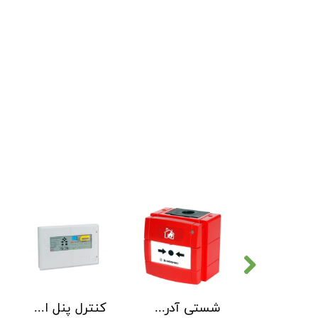
دتکتور دود هوچیکی Hochiki مدل SOC-E3N WHT
شستی آدرس پذیر ضد آب هوچیکی Hochiki مدل HCP-W SCI
کنترل پنل اطفاء حریق C-TEC EP203