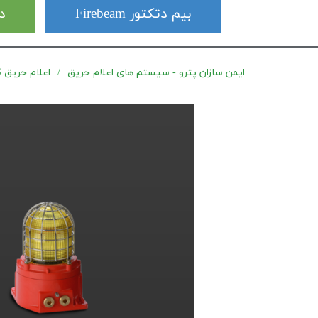
بیم دتکتور Firebeam
دت
ایمن سازان پترو - سیستم های اعلام حریق
اعلام حریق E2S سری GNEx