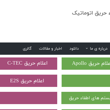
ء حریق اتوماتیک
درباره ی ما
دانلود
اخبار و مقالات
گالری
S
​اعلام حریق C-TEC​​​​​​​
علام حریق Apollo
​اعلام حریق E2S
تم های اطفاء حریق