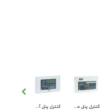
کنترل پنل متعارف C-TEC سری CFP 8 Zone
کنترل پنل آدرس پذیر C-TEC سری XFP دو لوپ 32 زون