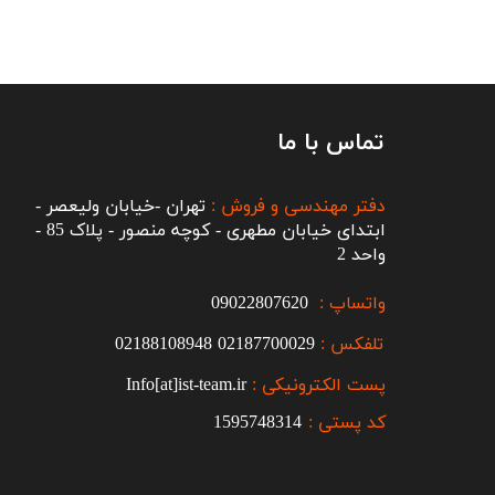
تماس با ما
دفتر مهندسی و فروش :
تهران -خیابان ولیعصر -
ابتدای خیابان مطهری - کوچه منصور - پلاک 85 -
واحد 2
واتساپ :
09022807620
تلفکس :
2187700029
0
02188108948
پست الکترونیکی :
Info[at]ist-team.ir
کد پستی :
1595748314