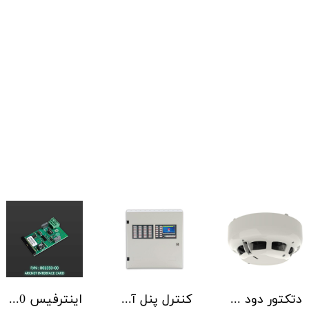
دتکتور دود آدرس پذیر هوچیکی Hochiki مدل ALN-EN SCI
کنترل پنل آدرس پذیر C-TEC سری ZFP یک تا 4 لوپ کابینت استاندارد
اینترفیس NSC | ArcNET B01350-00