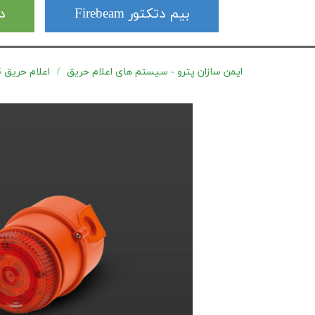
بیم دتکتور Firebeam
دت
ایمن سازان پترو - سیستم های اعلام حریق
اعلام حریق E2S سری IS