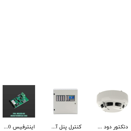
دتکتور دود آدرس پذیر هوچیکی Hochiki مدل ALN-EN SCI
کنترل پنل آدرس پذیر C-TEC سری ZFP یک تا 4 لوپ کابینت استاندارد
اینترفیس NSC | ArcNET B01350-00