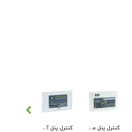
کنترل پنل متعارف C-TEC سری CFP 8 Zone
کنترل پنل آدرس پذیر C-TEC سری XFP دو لوپ 32 زون