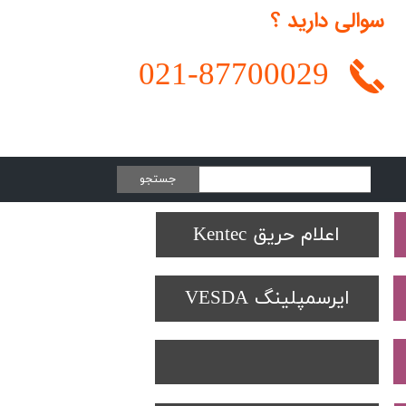
سوالی دارید ؟
021-
87700029
جستجو
Protectowire LHD
تجهیزات تست SOLO
دتکتورهای Spectrex
اعلام حریق Kentec
ایرسمپلینگ VESDA