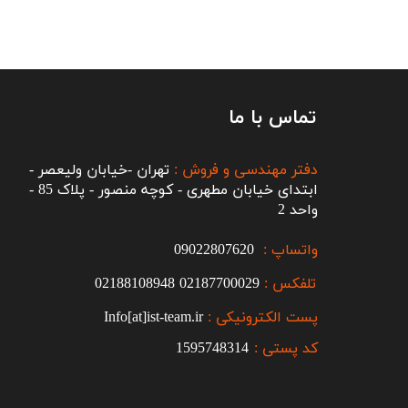
تماس با ما
دفتر مهندسی و فروش :
تهران -خیابان ولیعصر -
ابتدای خیابان مطهری - کوچه منصور - پلاک 85 -
واحد 2
واتساپ :
09022807620
تلفکس :
2187700029
0
02188108948
پست الکترونیکی :
Info[at]ist-team.ir
کد پستی :
1595748314