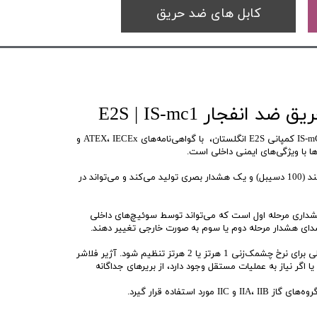
کابل های ضد حریق
 انفجار E2S | IS-mc1
آژیر فلاشر اعلان حریق IS-mC1 Minialert کمپانی E2S انگلستان، با گواهی‌نامه‌های ATEX، IECEx و
IS-mC1 همزمان یک هشدار صوتی بلند (100 دسیبل) و یک هشدار بصری تولید می‌کند و می‌تواند در
داری مرحله اول است که می‌تواند توسط سوئیچ‌های داخلی
صدای هشدار مرحله دوم یا سوم به صورت خارجی تغییر دهند.
بخش فلاشر نیز می‌تواند به طور داخلی برای نرخ چشمک‌زنی 1 هرتز یا 2 هرتز تنظیم شود. آژیر فلاشر
 یا اگر نیاز به عملیات مستقل وجود دارد، از بریرهای جداگانه