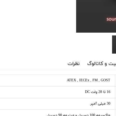
ت و کاتالوگ
نظرات
ATEX , IECEx , FM , GOST
16 تا 28 ولت DC
30 میلی آمپر
ماکسیمم 100 دسیبل و مینیمم 90 دسیبل