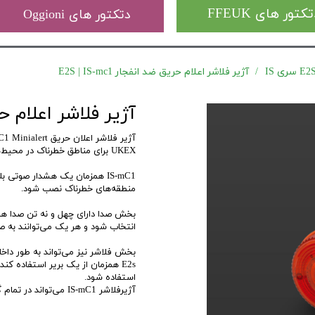
کتور های FFEUK
دتکتور های Oggioni
آژیر فلاشر اعلام حریق ضد انفجار E2S | IS-mc1
آژیر فلاشر اعلام حریق ضد
UKEX برای مناطق خطرناک در محیط‌ها با ویژگی‌های ایمنی داخلی است.
منطقه‌های خطرناک نصب شود.
بخش صدا دارای چهل و نه تن صدا هش
انتخاب شود و هر یک می‌توانند به 
E2s همزمان از یک بریر استفاده کند
استفاده شود.
آژیرفلاشر IS-mC1 می‌تواند در تمام گروه‌های گاز IIA، IIB و IIC مورد استفاده قرار گیرد.