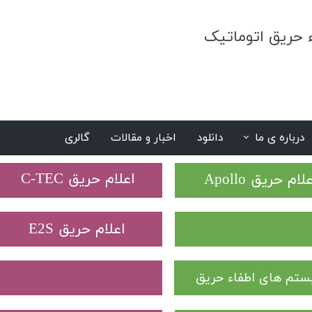
ء حریق اتوماتیک
درباره ی ما
دانلود
اخبار و مقالات
گالری
S
​اعلام حریق C-TEC​​​​​​​
علام حریق Apollo
​اعلام حریق E2S
تم های اطفاء حریق