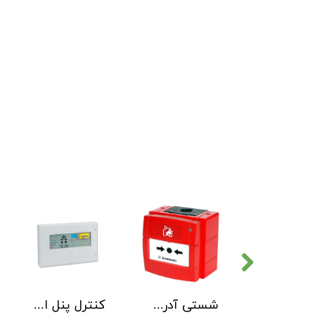
دتکتور دود هوچیکی Hochiki مدل SOC-E3N WHT
شستی آدرس پذیر ضد آب هوچیکی Hochiki مدل HCP-W SCI
کنترل پنل اطفاء حریق C-TEC EP203