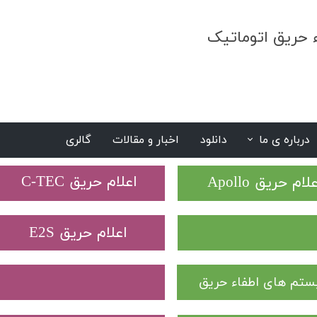
ء حریق اتوماتیک
درباره ی ما
دانلود
اخبار و مقالات
گالری
S
​اعلام حریق C-TEC​​​​​​​
علام حریق Apollo
​اعلام حریق E2S
تم های اطفاء حریق