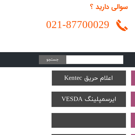
سوالی دارید ؟
021-
87700029
جستجو
Protectowire LHD
تجهیزات تست SOLO
دتکتورهای Spectrex
اعلام حریق Kentec
ایرسمپلینگ VESDA