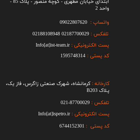
ابتدای خیابان مطهری - کوچه منصور - پلاک 85 -
واحد 2
واتساپ :
09022807620
تلفکس :
2187700029
0
02188108948
پست الکترونیکی :
Info[at]ist-team.ir
کد پستی :
1595748314
کارخانه :
کرمانشاه، شهرک صنعتی زاگرس، فاز یک،
پـلاک B203​​​​​​​
تلفکس :
87700029-021​​​​​​​
پست الکترونیکی :
Info[at]ispetro.ir
کد پستی :
6744152301