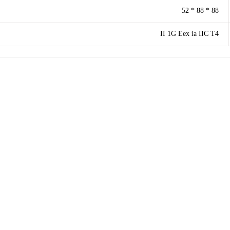
88 * 88 * 52
II 1G Eex ia IIC T4