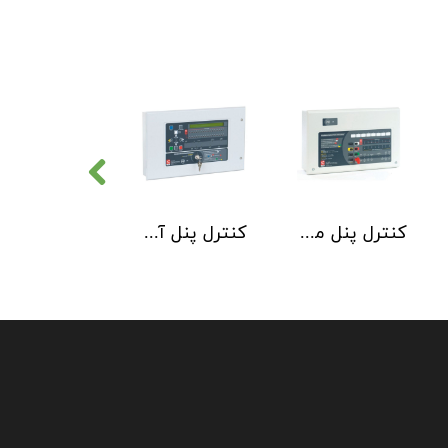
کنترل پنل متعارف C-TEC سری CFP 8 Zone
کنترل پنل آدرس پذیر C-TEC سری XFP دو لوپ 32 زون