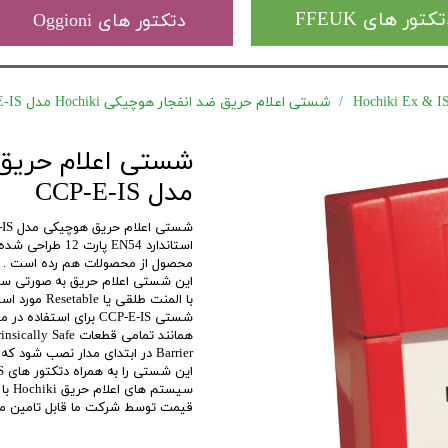
کتور های FFEUK
دتکتور های Oggioni
شستی اعلام حریق ضد انفجار هوچیکی Hochiki مدل CCP-E-IS
مدل CCP-E-IS
محصول از محصولات هم رده است .
با المنت طلقی یا Resetable مورد استفاده قرار بگیرد.
شستی CCP-E-IS برای استفاده در محیط های پرخطر از لحاظ اتمسفر موجود ، طراحی شده است.
Barrier در ابتدای مدار نصب شو
این شستی را به همراه دتکتور های IS در یک مدار قرار داد.
قیمت توسط شرکت ما قابل تامین می