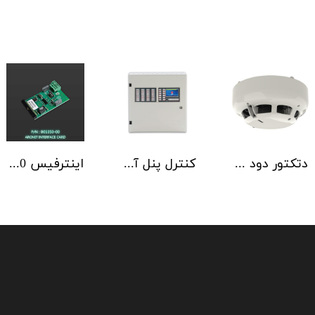
دتکتور دود آدرس پذیر هوچیکی Hochiki مدل ALN-EN SCI
کنترل پنل آدرس پذیر C-TEC سری ZFP یک تا 4 لوپ کابینت استاندارد
اینترفیس NSC | ArcNET B01350-00