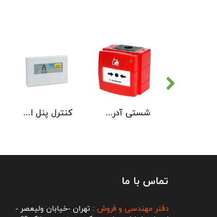
دتکتور دود هوچیکی Hochiki مدل SOC-E3N WHT
شستی آدرس پذیر ضد آب هوچیکی Hochiki مدل HCP-W SCI
کنترل پنل اطفاء حریق C-TEC EP203
تماس با ما
دفتر مهندسی و فروش :
تهران -خیابان ولیعصر -