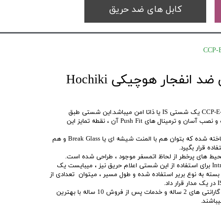
کابل های ضد حریق
شستی اعلام حریق ضد انفجار هوچیکی Hochiki
شستی اعلام حریق هوچیکی مدل CCP-E-IS یک شستی IS یا ذاتا امن میباشد.این شستی طبق
استاندارد EN54 پارت 12 طراحی شده و نصب آسان و ترمینال های Push Fit آن ، نقطه تمایز این
این شستی اعلام حریق به صورتی ساخته شده که بتوان هم با المنت شیشه ای یا Break Glass و هم
همانند تمامی قطعات Intrinsically Safe برای استفاده از این شستی اعلام حریق نیز ، میبایست یک
د که بسته به نوع بریر استفاده شده و طول مسیر ، میتوان تعدادی از
سیستم های اعلام حریق Hochiki با گارانتی های 2 ساله و خدمات پس از فروش 10 ساله با بهترین
باشند.