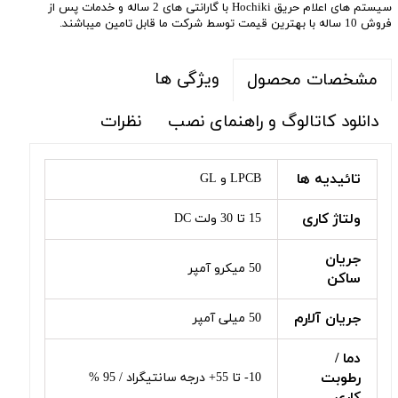
سیستم های اعلام حریق Hochiki با گارانتی های 2 ساله و خدمات پس از
فروش 10 ساله با بهترین قیمت توسط شرکت ما قابل تامین میباشند.
ویژگی ها
مشخصات محصول
دانلود کاتالوگ و راهنمای نصب
نظرات
تائیدیه ها
LPCB و GL
ولتاژ کاری
15 تا 30 ولت DC
جریان
50 میکرو آمپر
ساکن
جریان آلارم
50 میلی آمپر
دما /
رطوبت
10- تا 55+ درجه سانتیگراد / 95 %
کاری