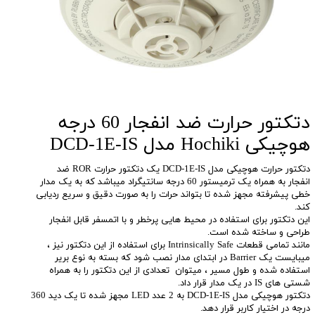
دتکتور حرارت ضد انفجار 60 درجه
هوچیکی Hochiki مدل DCD-1E-IS
دتکتور حرارت هوچیکی مدل DCD-1E-IS یک دتکتور حرارت ROR ضد
انفجار به همراه یک ترمیستور 60 درجه سانتیگراد میباشد که به یک مدار
خطی پیشرفته مجهز شده تا بتواند حرات را به صورت دقیق و سریع ردیابی
کند.
این دتکتور برای استفاده در محیط هایی پرخطر و با اتمسفر قابل انفجار
طراحی و ساخته شده است.
مانند تمامی قطعات Intrinsically Safe برای استفاده از این دتکتور نیز ،
میبایست یک Barrier در ابتدای مدار نصب شود که بسته به نوع بریر
استفاده شده و طول مسیر ، میتوان تعدادی از این دتکتور را به همراه
شستی های IS در یک مدار قرار داد.
دتکتور هوچیکی مدل DCD-1E-IS به 2 عدد LED مجهز شده تا یک دید 360
درجه در اختیار کاربر قرار دهد.