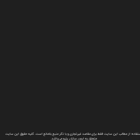
تفاده از مطالب این سایت فقط برای مقاصد غیرتجاری و با ذکر منبع بلامانع است. کلیه حقوق این سایت
متعلق به ایمن سازان پترو می‌باشد.