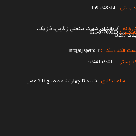
 پستی :
1595748314
ارخانه :
کرمانشاه، شهرک صنعتی زاگرس، فاز یک،
لفکس :
87700029-021​​​​​​​
اک B203​​​​​​​
ست الکترونیکی :
Info[at]ispetro.ir
د پستی :
6744152301
ساعت کاری :
شنبه تا چهارشنبه 8 صبح تا 5 عصر