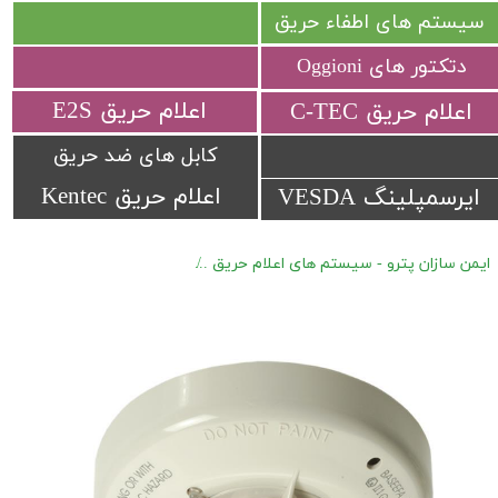
سیستم های اطفاء حریق
دتکتور های Oggioni
​اعلام حریق E2S
​اعلام حریق C-TEC​​​​​​​
کابل های ضد حریق
اعلام حریق Kentec
ایرسمپلینگ VESDA
ایمن سازان پترو - سیستم های اعلام حریق
اعلام حریق Hochiki Ex & IS