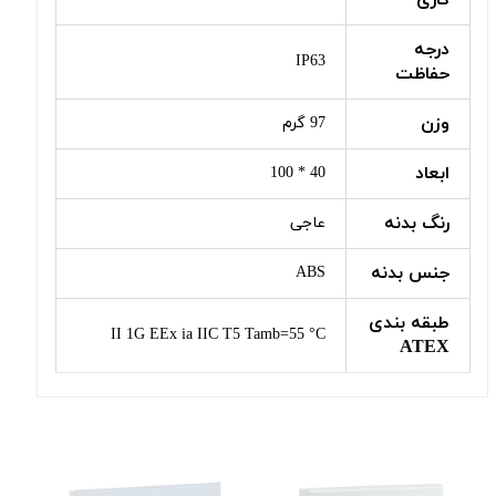
درجه
IP63
حفاظت
وزن
97 گرم
ابعاد
40 * 100
رنگ بدنه
عاجی
جنس بدنه
ABS
طبقه بندی
II 1G EEx ia IIC T5 Tamb=55 °C
ATEX