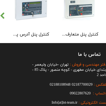
کنترل پنل متعارف C-TEC سری CFP 8 Zone
کنترل پنل آدرس پذیر C-TEC سری XFP دو لوپ 32 زون
تماس با ما
فتر مهندسی و فروش :
تهران -خیابان ولیعصر -
ابتدای خیابان مطهری - کوچه منصور - پلاک 85 -
احد 2
لفکس :
2187700029
0
02188108948
اتساپ :
09022807620
ست الکترونیکی :
Info[at]ist-team.ir