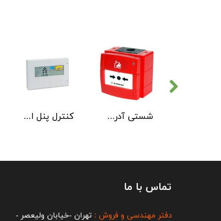
دتکتور دود هوچیکی Hochiki مدل SOC-E3N WHT
شستی آدرس پذیر ضد آب هوچیکی Hochiki مدل HCP-W SCI
کنترل پنل اطفاء حریق C-TEC EP203
تماس با ما
دفتر مهندسی و فروش :
تهران -خیابان ولیعصر -