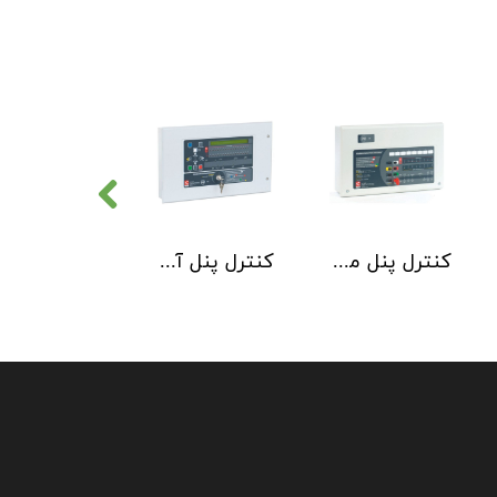
کنترل پنل متعارف C-TEC سری CFP 8 Zone
کنترل پنل آدرس پذیر C-TEC سری XFP دو لوپ 32 زون