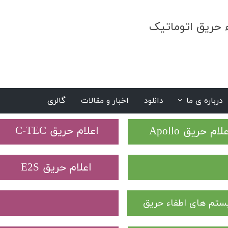
ء حریق اتوماتیک
درباره ی ما
دانلود
اخبار و مقالات
گالری
S
​اعلام حریق C-TEC​​​​​​​
علام حریق Apollo
​اعلام حریق E2S
تم های اطفاء حریق