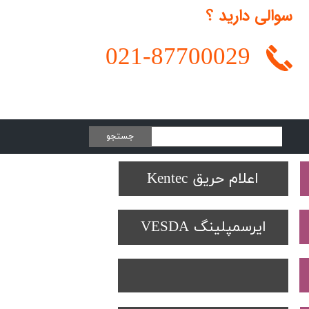
سوالی دارید ؟
021-
87700029
جستجو
Protectowire LHD
تجهیزات تست SOLO
دتکتورهای Spectrex
اعلام حریق Kentec
ایرسمپلینگ VESDA