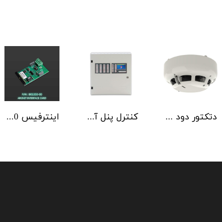
دتکتور دود آدرس پذیر هوچیکی Hochiki مدل ALN-EN SCI
کنترل پنل آدرس پذیر C-TEC سری ZFP یک تا 4 لوپ کابینت استاندارد
اینترفیس NSC | ArcNET B01350-00