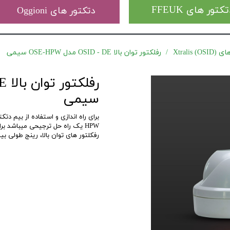
کتور های FFEUK
دتکتور های Oggioni
Xtrali)
رفلکتور توان بالا OSID - DE مدل OSE-HPW سیمی
سیمی
برای راه اندازی و استفاده از بیم دتکتور OSID، از این رفلکتور ها استفاده 
HPW یک راه حل ترجیحی میباشد برای زمانی که منبع 24 ولت DC در دسترس باشد.
رفکلتور های توان بالا، رینج طولی 