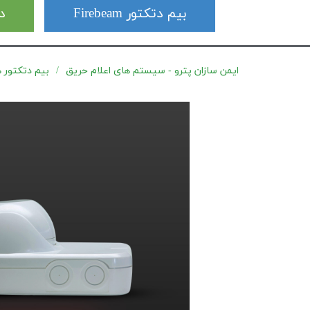
بیم دتکتور Firebeam
دت
ایمن سازان پترو - سیستم های اعلام حریق
بیم دتکتور های s (OSID