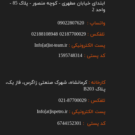
ابتدای خیابان مطهری - کوچه منصور - پلاک 85 -
واحد 2
واتساپ :
09022807620
تلفکس :
2187700029
0
02188108948
پست الکترونیکی :
Info[at]ist-team.ir
کد پستی :
1595748314
کارخانه :
کرمانشاه، شهرک صنعتی زاگرس، فاز یک،
پـلاک B203​​​​​​​
تلفکس :
87700029-021​​​​​​​
پست الکترونیکی :
Info[at]ispetro.ir
کد پستی :
6744152301