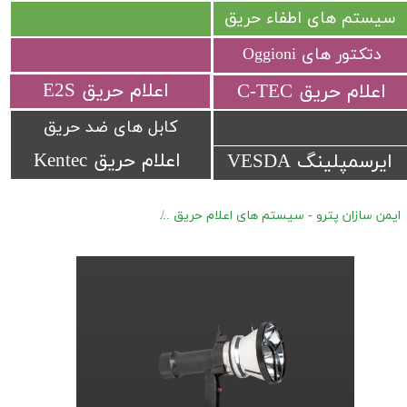
سیستم های اطفاء حریق
دتکتور های Oggioni
​اعلام حریق E2S
​اعلام حریق C-TEC​​​​​​​
کابل های ضد حریق
اعلام حریق Kentec
ایرسمپلینگ VESDA
ایمن سازان پترو - سیستم های اعلام حریق
تجهیزات جانبی فلیم دتکتور های rex