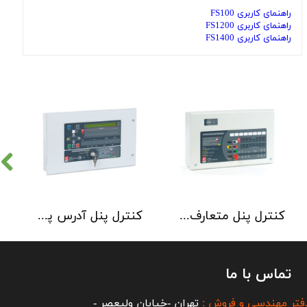
راهنمای کاربری FS100
راهنمای کاربری FS1200
راهنمای کاربری FS1400
کنترل پنل متعارف C-TEC سری CFP 8 Zone
کنترل پنل آدرس پذیر C-TEC سری XFP دو لوپ 32 زون
تماس با ما
فتر مهندسی و فروش :
تهران -خیابان ولیعصر -