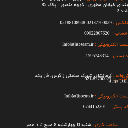
ابتدای خیابان مطهری - کوچه منصور - پلاک 85 -
احد 2
لفکس :
2187700029
0
02188108948
اتساپ :
09022807620
ست الکترونیکی :
Info[at]ist-team.ir
 پستی :
1595748314
ارخانه :
کرمانشاه، شهرک صنعتی زاگرس، فاز یک،
لفکس :
87700029-021​​​​​​​
اک B203​​​​​​​
ست الکترونیکی :
Info[at]ispetro.ir
د پستی :
6744152301
ساعت کاری :
شنبه تا چهارشنبه 8 صبح تا 5 عصر