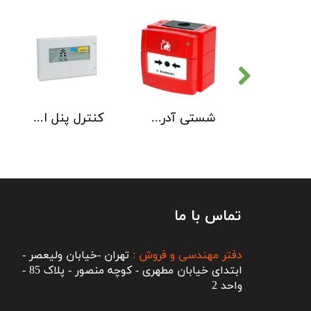
دتکتور دود هوچیکی Hochiki مدل SOC-E3N WHT
شستی آدرس پذیر ضد آب هوچیکی Hochiki مدل HCP-W SCI
کنترل پنل اطفاء حریق C-TEC EP203
تماس با ما
دفتر مهندسی و فروش :
تهران -خیابان ولیعصر -
ابتدای خیابان مطهری - کوچه منصور - پلاک 85 -
واحد 2