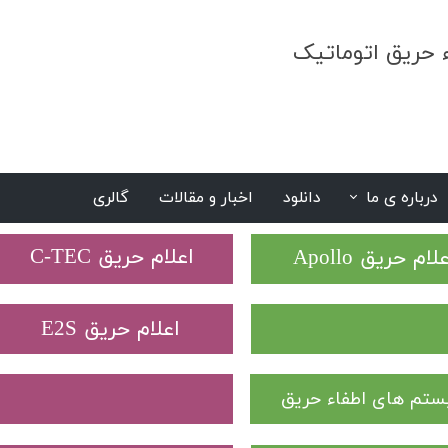
ء حریق اتوماتیک
درباره ی ما
دانلود
اخبار و مقالات
گالری
S
​اعلام حریق C-TEC​​​​​​​
علام حریق Apollo
​اعلام حریق E2S
تم های اطفاء حریق