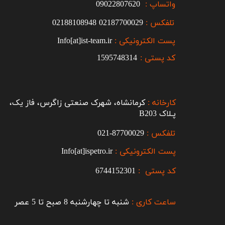
واتساپ :
09022807620
تلفکس :
2187700029
0
02188108948
پست الکترونیکی :
Info[at]ist-team.ir
کد پستی :
1595748314
کارخانه :
کرمانشاه، شهرک صنعتی زاگرس، فاز یک،
پـلاک B203​​​​​​​
تلفکس :
87700029-021​​​​​​​
پست الکترونیکی :
Info[at]ispetro.ir
کد پستی :
6744152301
ساعت کاری :
شنبه تا چهارشنبه 8 صبح تا 5 عصر