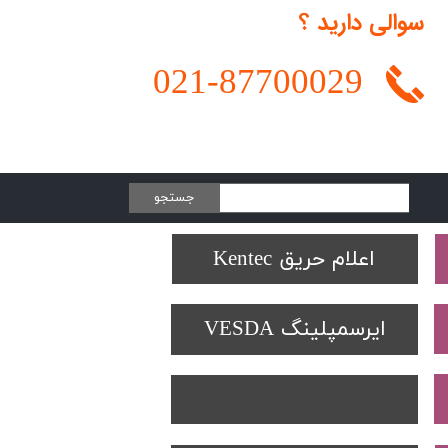
سوالی دارید ؟
021-
87700029
جستجو
Protectowire LHD
تجهیزات تست SOLO
دتکتورهای Spectrex
اعلام حریق Kentec
ایرسمپلینگ VESDA