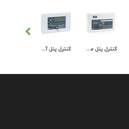
کنترل پنل متعارف C-TEC سری CFP 8 Zone
کنترل پنل آدرس پذیر C-TEC سری XFP دو لوپ 32 زون