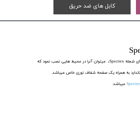
کابل های ضد حریق
Sp
با نصب این محصول برروی دتکتور های شعله Spectrex، میتوان آنرا در محیط هایی نصب نمود که
ندارد به همراه یک صفحه شفاف نوری خاص میباشد.
میباشد.