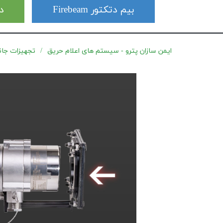
بیم دتکتور Firebeam
دت
ایمن سازان پترو - سیستم های اعلام حریق
تجهیزات جانبی 