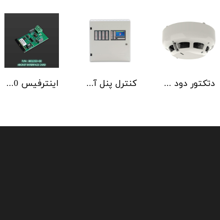
دتکتور دود آدرس پذیر هوچیکی Hochiki مدل ALN-EN SCI
کنترل پنل آدرس پذیر C-TEC سری ZFP یک تا 4 لوپ کابینت استاندارد
اینترفیس NSC | ArcNET B01350-00