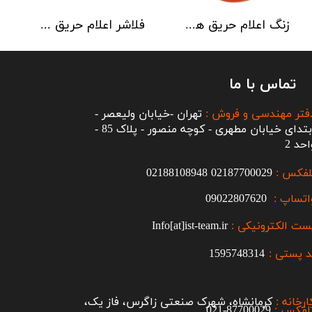
زنگ اعلام حریق هوچیکی Hochiki مدل MBF-6EV
فلاشر اعلام حریق هوچیکی مدل CLB-E
تماس با ما
فتر مهندسی و فروش :
تهران -خیابان ولیعصر -
ابتدای خیابان مطهری - کوچه منصور - پلاک 85 -
احد 2
لفکس :
2187700029
0
02188108948
اتساپ :
09022807620
ست الکترونیکی :
Info[at]ist-team.ir
 پستی :
1595748314
ارخانه :
کرمانشاه، شهرک صنعتی زاگرس، فاز یک،
لفکس :
87700029-021​​​​​​​