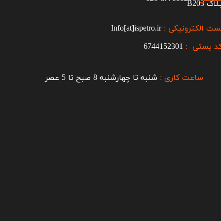
اک B203​​​​​​​
ست الکترونیکی :
Info[at]ispetro.ir
د پستی :
6744152301
ساعت کاری :
شنبه تا چهارشنبه 8 صبح تا 5 عصر