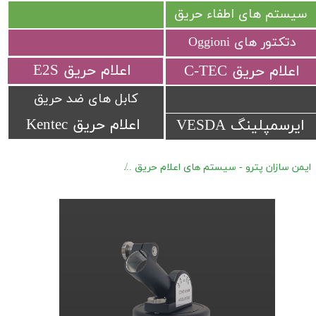
سیستم های اطفاء حریق
دتکتور های Oggioni
​اعلام حریق E2S
​اعلام حریق C-TEC​​​​​​​
کابل های ضد حریق
اعلام حریق Kentec
ایرسمپلینگ VESDA
ایمن سازان پترو - سیستم های اعلام حریق
تجهیزات جانبی فلیم دتکتور های rex