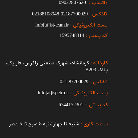
واتساپ :
09022807620
تلفکس :
2187700029
0
02188108948
پست الکترونیکی :
Info[at]ist-team.ir
کد پستی :
1595748314
کارخانه :
کرمانشاه، شهرک صنعتی زاگرس، فاز یک،
پـلاک B203​​​​​​​
تلفکس :
87700029-021​​​​​​​
پست الکترونیکی :
Info[at]ispetro.ir
کد پستی :
6744152301
ساعت کاری :
شنبه تا چهارشنبه 8 صبح تا 5 عصر