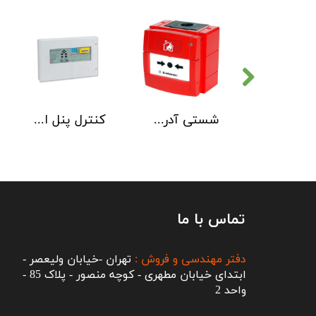
دتکتور دود هوچیکی Hochiki مدل SOC-E3N WHT
شستی آدرس پذیر ضد آب هوچیکی Hochiki مدل HCP-W SCI
کنترل پنل اطفاء حریق C-TEC EP203
تماس با ما
دفتر مهندسی و فروش :
تهران -خیابان ولیعصر -
ابتدای خیابان مطهری - کوچه منصور - پلاک 85 -
واحد 2