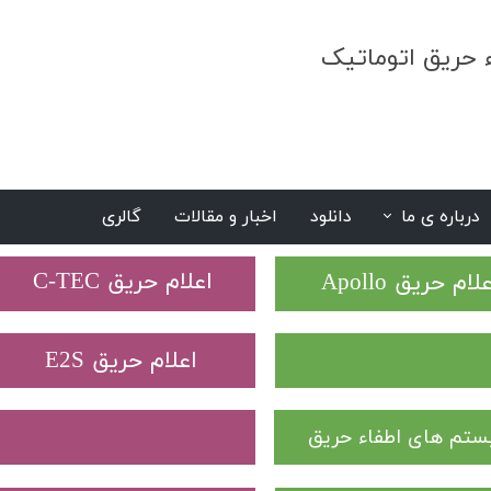
ء حریق اتوماتیک
درباره ی ما
دانلود
اخبار و مقالات
گالری
S
​اعلام حریق C-TEC​​​​​​​
علام حریق Apollo
​اعلام حریق E2S
تم های اطفاء حریق