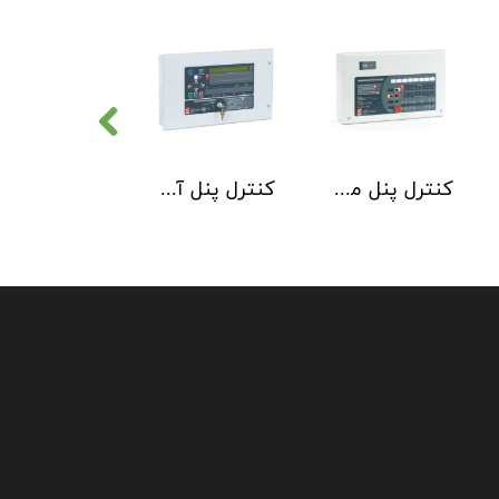
کنترل پنل متعارف C-TEC سری CFP 8 Zone
کنترل پنل آدرس پذیر C-TEC سری XFP دو لوپ 32 زون