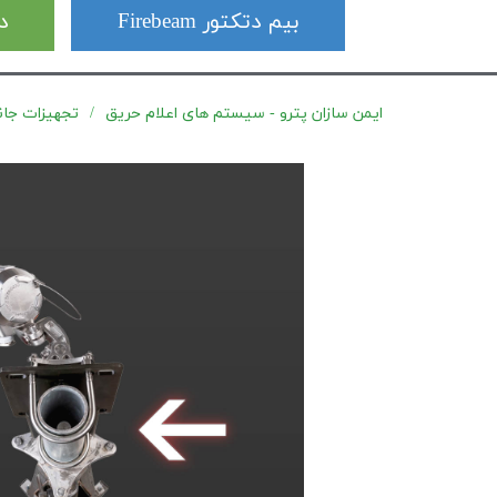
بیم دتکتور Firebeam
دت
ایمن سازان پترو - سیستم های اعلام حریق
تجهیزات جانبی 