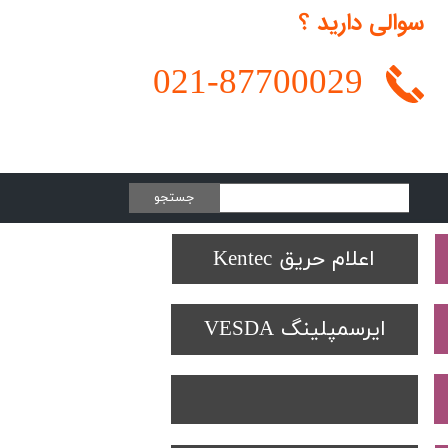
سوالی دارید ؟
021-
87700029
جستجو
Protectowire LHD
تجهیزات تست SOLO
دتکتورهای Spectrex
اعلام حریق Kentec
ایرسمپلینگ VESDA