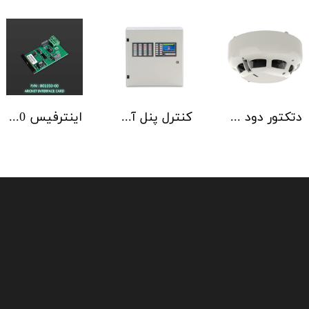
دتکتور دود آدرس پذیر هوچیکی Hochiki مدل ALN-EN SCI
کنترل پنل آدرس پذیر C-TEC سری ZFP یک تا 4 لوپ کابینت استاندارد
اینترفیس NSC | ArcNET B01350-00