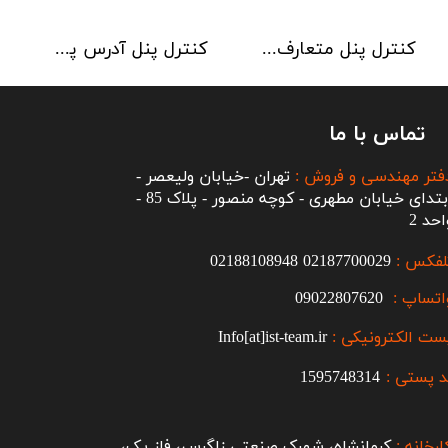
کنترل پنل متعارف C-TEC سری CFP 8 Zone
کنترل پنل آدرس پذیر C-TEC سری XFP دو لوپ 32 زون
تماس با ما
فتر مهندسی و فروش :
تهران -خیابان ولیعصر -
ابتدای خیابان مطهری - کوچه منصور - پلاک 85 -
احد 2
لفکس :
2187700029
0
02188108948
اتساپ :
09022807620
ست الکترونیکی :
Info[at]ist-team.ir
 پستی :
1595748314
ارخانه :
کرمانشاه، شهرک صنعتی زاگرس، فاز یک،