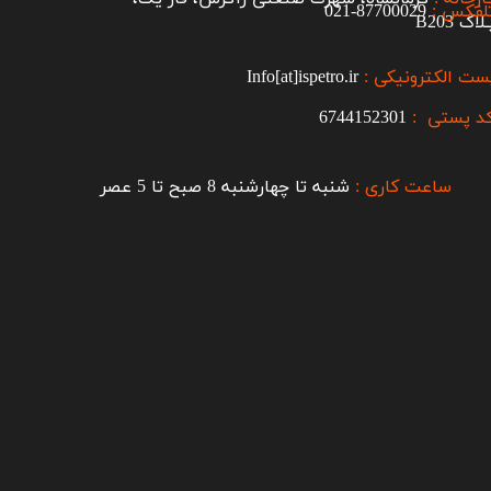
لفکس :
87700029-021​​​​​​​
اک B203​​​​​​​
ست الکترونیکی :
Info[at]ispetro.ir
د پستی :
6744152301
ساعت کاری :
شنبه تا چهارشنبه 8 صبح تا 5 عصر