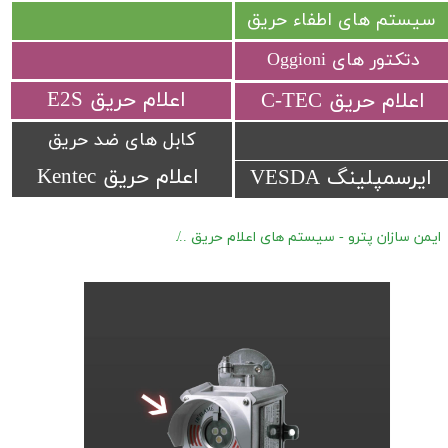
سیستم های اطفاء حریق
دتکتور های Oggioni
​اعلام حریق E2S
​اعلام حریق C-TEC​​​​​​​
کابل های ضد حریق
اعلام حریق Kentec
ایرسمپلینگ VESDA
ایمن سازان پترو - سیستم های اعلام حریق
تجهیزات جانبی فلیم دتکتور های rex