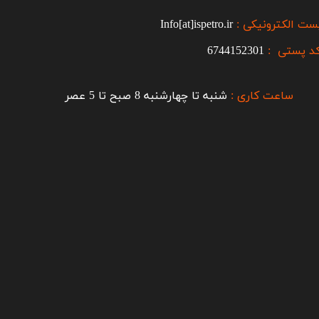
ست الکترونیکی :
Info[at]ispetro.ir
د پستی :
6744152301
ساعت کاری :
شنبه تا چهارشنبه 8 صبح تا 5 عصر