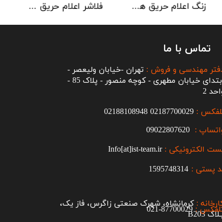
زنگ اعلام حریق هوچیکی Hochiki مدل MBF-6EV
فلاشر اعلام حریق هوچیکی مدل CLB-E
تماس با ما
فتر مهندسی و فروش :
تهران -خیابان ولیعصر -
ابتدای خیابان مطهری - کوچه منصور - پلاک 85 -
احد 2
لفکس :
2187700029
0
02188108948
اتساپ :
09022807620
ست الکترونیکی :
Info[at]ist-team.ir
 پستی :
1595748314
ارخانه :
کرمانشاه، شهرک صنعتی زاگرس، فاز یک،
لفکس :
87700029-021​​​​​​​
اک B203​​​​​​​