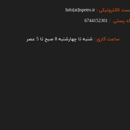
ست الکترونیکی :
Info[at]ispetro.ir
د پستی :
6744152301
ساعت کاری :
شنبه تا چهارشنبه 8 صبح تا 5 عصر