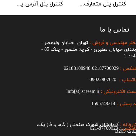
کنترل پنل متعارف C-TEC سری CFP 8 Zone
کنترل پنل آدرس پذیر C-TEC سری XFP دو لوپ 32 زون
تماس با ما
فتر مهندسی و فروش :
تهران -خیابان ولیعصر -
ابتدای خیابان مطهری - کوچه منصور - پلاک 85 -
احد 2
لفکس :
2187700029
0
02188108948
اتساپ :
09022807620
ست الکترونیکی :
Info[at]ist-team.ir
 پستی :
1595748314
ارخانه :
کرمانشاه، شهرک صنعتی زاگرس، فاز یک،
لفکس :
87700029-021​​​​​​​
اک B203​​​​​​​