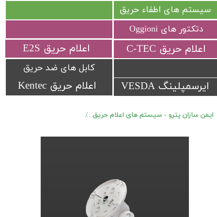
سیستم های اطفاء حریق
دتکتور های Oggioni
​اعلام حریق E2S
​اعلام حریق C-TEC​​​​​​​
کابل های ضد حریق
اعلام حریق Kentec
ایرسمپلینگ VESDA
ایمن سازان پترو - سیستم های اعلام حریق
تجهیزات جانبی Fireray
بر