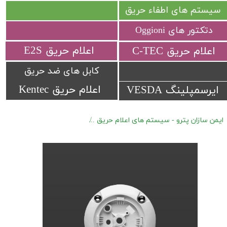
سیستم های اطفاء حریق
دتکتور های Oggioni
​اعلام حریق E2S
​اعلام حریق C-TEC​​​​​​​
کابل های ضد حریق
اعلام حریق Kentec
ایرسمپلینگ VESDA
ایمن سازان پترو - سیستم های اعلام حریق
تجهیزات جانبی Fireray
پای