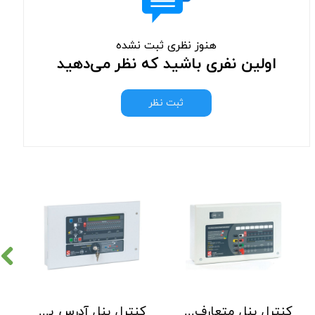
هنوز نظری ثبت نشده
اولین نفری باشید که نظر می‌دهید
ثبت نظر
کنترل پنل متعارف C-TEC سری CFP 8 Zone
کنترل پنل آدرس پذیر C-TEC سری XFP دو لوپ 32 زون