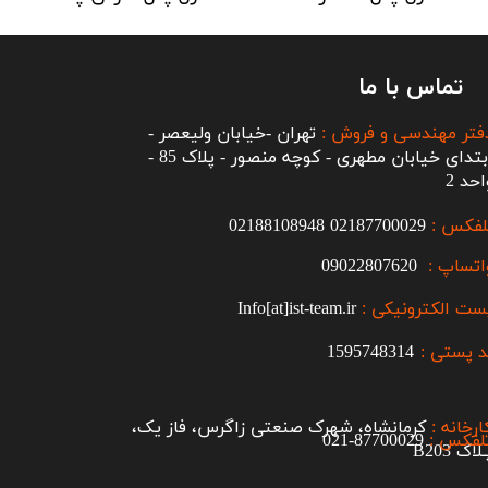
تماس با ما
فتر مهندسی و فروش :
تهران -خیابان ولیعصر -
ابتدای خیابان مطهری - کوچه منصور - پلاک 85 -
احد 2
لفکس :
2187700029
0
02188108948
اتساپ :
09022807620
ست الکترونیکی :
Info[at]ist-team.ir
 پستی :
1595748314
ارخانه :
کرمانشاه، شهرک صنعتی زاگرس، فاز یک،
لفکس :
87700029-021​​​​​​​
اک B203​​​​​​​