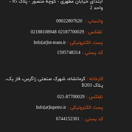
ابتدای خیابان مطهری - کوچه منصور - پلاک 85 -
واحد 2
واتساپ :
09022807620
تلفکس :
2187700029
0
02188108948
پست الکترونیکی :
Info[at]ist-team.ir
کد پستی :
1595748314
کارخانه :
کرمانشاه، شهرک صنعتی زاگرس، فاز یک،
پـلاک B203​​​​​​​
تلفکس :
87700029-021​​​​​​​
پست الکترونیکی :
Info[at]ispetro.ir
کد پستی :
6744152301