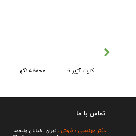
کارت آژیر 6 کاناله Kentec
محفظه نگهداری کارت های ماژول Kentec
تماس با ما
دفتر مهندسی و فروش :
تهران -خیابان ولیعصر -