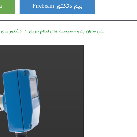
بیم دتکتور Firebeam
دت
ایمن سازان پترو - سیستم های اعلام حریق
دتکتور های جرقه Spark