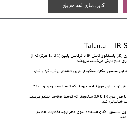
کابل های ضد حریق
دتکتور Talentum با یک حسگر فروسرخ (IR) پاسخگوی تابش IR با فرکانس پایین (1 تا 15 هرتز) که از
راق منبع تابش می‌کنند، می‌باشد.
ین سنسور امکان عملکرد از طریق لایه‌های روغن، گرد و غبار،
بیشتر سنسورهای جرقه بازتابی به تابش نور با طول موج 4.3 میکرومتر که توسط هیدروکربن‌ها انتشار
این سنسور Talentum با پاسخ به نور با طول موج 1.0 تا 3.0 میکرومتر که توسط جرقه‌ها انتشار می‌یابد،
عت شناسایی کند.
این سنسور، امکان استفاده بدون خطر ایجاد اخطارات غلط در
دهد.