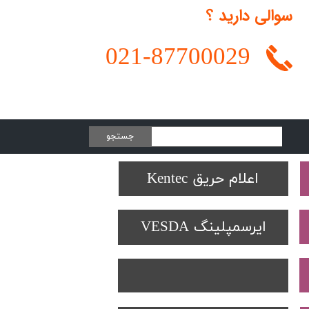
سوالی دارید ؟
021-
87700029
جستجو
Protectowire LHD
تجهیزات تست SOLO
دتکتورهای Spectrex
اعلام حریق Kentec
ایرسمپلینگ VESDA