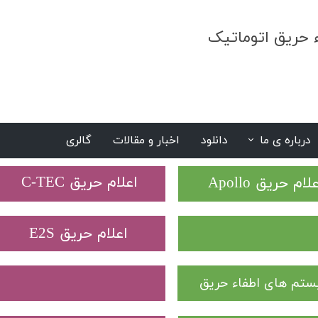
ء حریق اتوماتیک
درباره ی ما
دانلود
اخبار و مقالات
گالری
S
​اعلام حریق C-TEC​​​​​​​
علام حریق Apollo
​اعلام حریق E2S
تم های اطفاء حریق