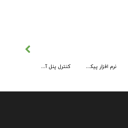
نرم افزار پیکربندی سیستم آدرس پذیر 2 Loop Explorer
کنترل پنل آدرس پذیر Kentec مدل Taktis 4 Loop