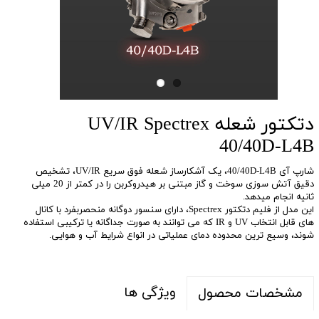
دتکتور شعله UV/IR Spectrex
40/40D-L4B
شارپ آی 40/40D-L4B، یک آشکارساز شعله فوق سریع UV/IR، تشخیص
دقیق آتش سوزی سوخت و گاز مبتنی بر هیدروکربن را در کمتر از 20 میلی
ثانیه انجام میدهد.
این مدل از فلیم دتکتور Spectrex، دارای سنسور دوگانه منحصربفرد با کانال
های قابل انتخاب UV و IR که می توانند به صورت جداگانه یا ترکیبی استفاده
شوند، وسیع ترین محدوده دمای عملیاتی در انواع شرایط آب و هوایی.
ویژگی ها
مشخصات محصول