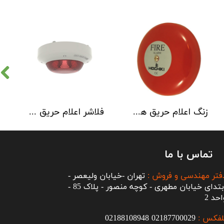
زنگ اعلام حریق هوچیکی Hochiki مدل MBF-6EV
فلاشر اعلام حریق هوچیکی مدل CLB-E
تماس با ما
فتر مهندسی و فروش :
تهران -خیابان ولیعصر -
ابتدای خیابان مطهری - کوچه منصور - پلاک 85 -
احد 2
لفکس :
2187700029
0
02188108948