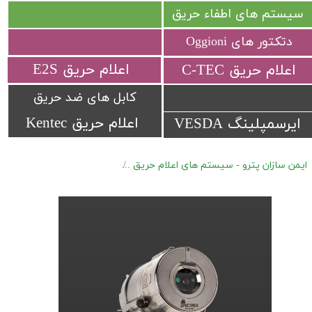
سیستم های اطفاء حریق
دتکتور های Oggioni
​اعلام حریق E2S
​اعلام حریق C-TEC​​​​​​​
کابل های ضد حریق
اعلام حریق Kentec
ایرسمپلینگ VESDA
ایمن سازان پترو - سیستم های اعلام حریق
دتکتور های شعله سری Spectrex 40/40 NXT GEN