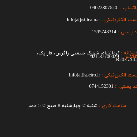
اتساپ :
09022807620
ست الکترونیکی :
Info[at]ist-team.ir
 پستی :
1595748314
ارخانه :
کرمانشاه، شهرک صنعتی زاگرس، فاز یک،
لفکس :
87700029-021​​​​​​​
اک B203​​​​​​​
ست الکترونیکی :
Info[at]ispetro.ir
د پستی :
6744152301
ساعت کاری :
شنبه تا چهارشنبه 8 صبح تا 5 عصر