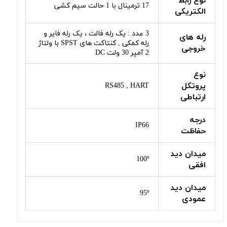
نوع رابط
17 ترمینال با 1 حالت سیم کشی
الکتریکی
3 عدد : یک رله فالت ، یک رله فایر و
رله های
رله کمکی , کنتاکت های SPST با ولتاژ
خروجی
2 آمپر 30 ولت DC
نوع
پروتکل
RS485 , HART
ارتباطی
درجه
IP66
حفاظت
میدان دید
100º
افقی
میدان دید
95º
عمودی