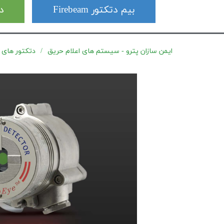
بیم دتکتور Firebeam
دت
ایمن سازان پترو - سیستم های اعلام حریق
دتکتور های شعله سر