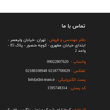
تماس با ما
دفتر مهندسی و فروش :
تهران -خیابان ولیعصر -
ابتدای خیابان مطهری - کوچه منصور - پلاک 85 -
واحد 2
واتساپ :
09022807620
تلفکس :
2187700029
0
02188108948
پست الکترونیکی :
Info[at]ist-team.ir
کد پستی :
1595748314