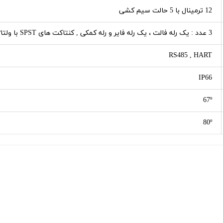
12 ترمینال با 5 حالت سیم کشی
3 عدد : یک رله فالت ، یک رله فایر و رله کمکی , کنتاکت های SPST با ولتاژ 2 آمپر 30 ولت DC
RS485 , HART
IP66
67º
80º