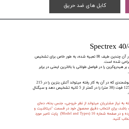
کابل های ضد حریق
فلیم دتکتور ضدانفجار 40/40M که در آن چندین طیف IR تعبیه شده، به طور خاص برای تشخیص
راحی شده است.
ی بر هیدروکربن را در فواصل طولانی با بالاترین ایمنی در برابر
40/40M با استفاده از سنسور های هوشمندی که در آن به کار رفته میتواند آتش بنزین را در 215
فوت (65 متر) یا شعله هیدروژن در 125 فوت (38 متر) را در کمتر از 5 ثانیه تشخیص دهد و سیگنال
.
حصولات در رینج 40/40، بسته به نیاز مشتریان میتواند از نظر خروجی، جنس بدنه، دمای
 باشد، برای انتخاب دقیق محصول خود در قسمت "دیتاشیت و
کاتالوگ" "راهنمای نصب" را دانلود کرده و در صفحه شماره 16 (Model and Types) پارت نامبر مورد
تخاب کنید.