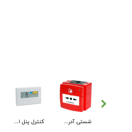
دتکتور دود هوچیکی Hochiki مدل SOC-E3N WHT
شستی آدرس پذیر ضد آب هوچیکی Hochiki مدل HCP-W SCI
کنترل پنل اطفاء حریق C-TEC EP203