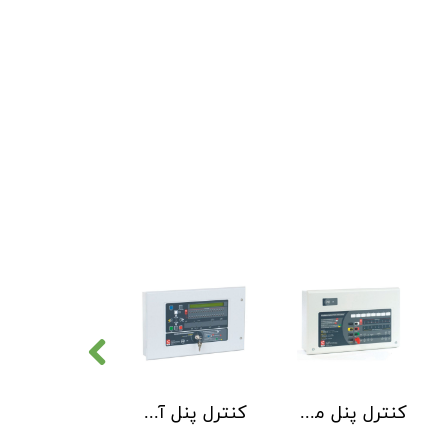
کنترل پنل متعارف C-TEC سری CFP 8 Zone
کنترل پنل آدرس پذیر C-TEC سری XFP دو لوپ 32 زون