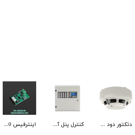
دتکتور دود آدرس پذیر هوچیکی Hochiki مدل ALN-EN SCI
کنترل پنل آدرس پذیر C-TEC سری ZFP یک تا 4 لوپ کابینت استاندارد
اینترفیس NSC | ArcNET B01350-00