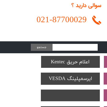
سوالی دارید ؟
021-
87700029
جستجو
Protectowire LHD
تجهیزات تست SOLO
دتکتورهای Spectrex
اعلام حریق Kentec
ایرسمپلینگ VESDA