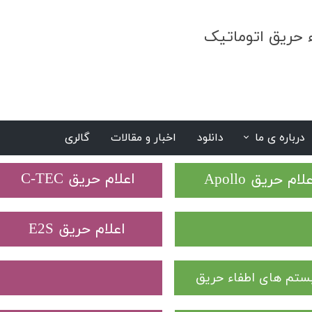
ء حریق اتوماتیک
درباره ی ما
دانلود
اخبار و مقالات
گالری
S
​اعلام حریق C-TEC​​​​​​​
علام حریق Apollo
​اعلام حریق E2S
تم های اطفاء حریق