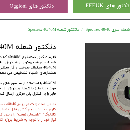
کتور های FFEUK
دتکتور های Oggioni
ی Spectrex 40/40
دتکتور شعله Spectrex 40/40M
دتکتور شعله Spectrex 40/40M
شعله های هیدروکربن و هیدروژن ط
40/40M میتواند سوخت و گاز مبتن
هشدارهای اشتباه تشخیص می دهد.
فایر را به کنترل پنل مرکزی ارسال کند
تمامی م
کاری و حالت سیم کشی قابل انتخاب
نیاز خود را با توجه به شرایط پروژه ان