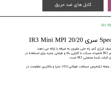
کابل های ضد حریق
و مصرف انرژی کم، راه حلی مقرون به صرفه را ارائه می دهد،
Spectrex 20/20MPI یک فلیم دتکتور IR3 فشرده، سبک، با کارایی بالا و طراحی جدید برای استفاده در
ات شده صنعتی IR3 است.
20/20MPI تمام مزایای فناوری IR3 از جمله تشخیص مسافت طولانی (143 متر) و بالاترین مقاومت در