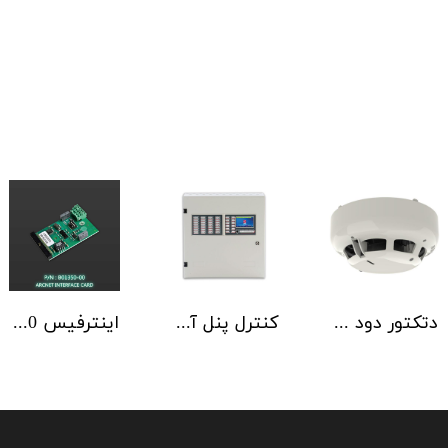
دتکتور دود آدرس پذیر هوچیکی Hochiki مدل ALN-EN SCI
کنترل پنل آدرس پذیر C-TEC سری ZFP یک تا 4 لوپ کابینت استاندارد
اینترفیس NSC | ArcNET B01350-00