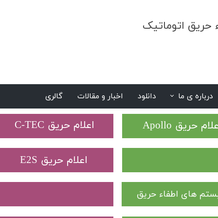
ء حریق اتوماتیک
درباره ی ما
دانلود
اخبار و مقالات
گالری
S
​اعلام حریق C-TEC​​​​​​​
علام حریق Apollo
​اعلام حریق E2S
تم های اطفاء حریق