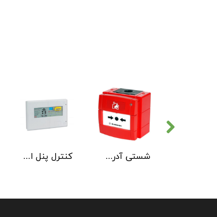
دتکتور دود هوچیکی Hochiki مدل SOC-E3N WHT
شستی آدرس پذیر ضد آب هوچیکی Hochiki مدل HCP-W SCI
کنترل پنل اطفاء حریق C-TEC EP203