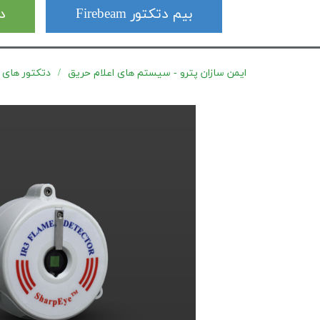
بیم دتکتور Firebeam
دت
ایمن سازان پترو - سیستم های اعلام حریق
دتکتور های شعله سری 0