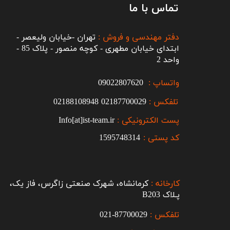
تماس با ما
دفتر مهندسی و فروش :
تهران -خیابان ولیعصر -
ابتدای خیابان مطهری - کوچه منصور - پلاک 85 -
واحد 2
واتساپ :
09022807620
تلفکس :
2187700029
0
02188108948
پست الکترونیکی :
Info[at]ist-team.ir
کد پستی :
1595748314
کارخانه :
کرمانشاه، شهرک صنعتی زاگرس، فاز یک،
پـلاک B203​​​​​​​
تلفکس :
87700029-021​​​​​​​