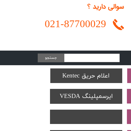
سوالی دارید ؟
021-
87700029
جستجو
Protectowire LHD
تجهیزات تست SOLO
دتکتورهای Spectrex
اعلام حریق Kentec
ایرسمپلینگ VESDA