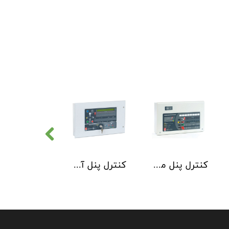
کنترل پنل متعارف C-TEC سری CFP 8 Zone
کنترل پنل آدرس پذیر C-TEC سری XFP دو لوپ 32 زون