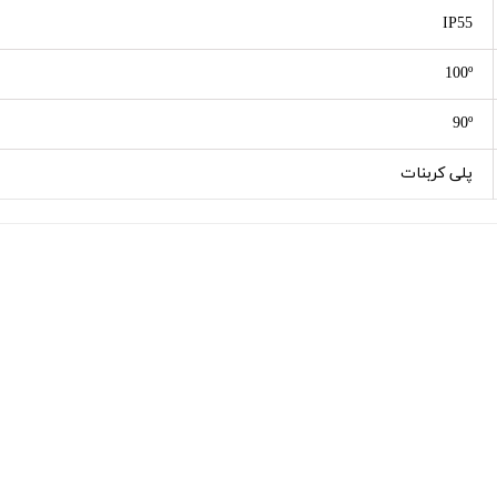
IP55
100º
90º
پلی کربنات