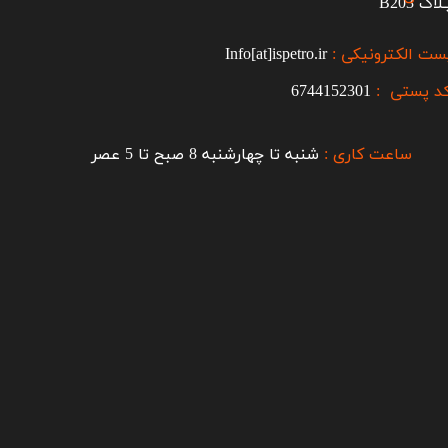
اک B203​​​​​​​
ست الکترونیکی :
Info[at]ispetro.ir
د پستی :
6744152301
ساعت کاری :
شنبه تا چهارشنبه 8 صبح تا 5 عصر