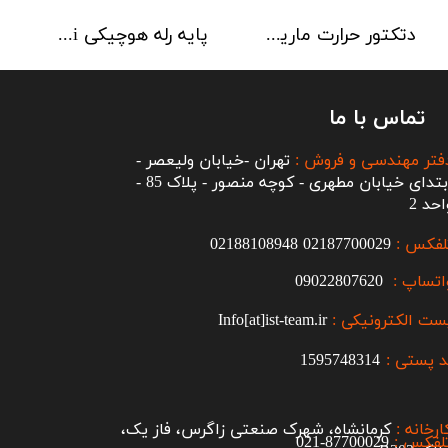
دتکتور حرارت مارین 90 درجه هوچیکی Hochiki مدل DCD-CE3M
پایه رله هوچیکی Hochiki مدل YBO R/6R
تماس با ما
فتر مهندسی و فروش :
تهران -خیابان ولیعصر -
ابتدای خیابان مطهری - کوچه منصور - پلاک 85 -
احد 2
لفکس :
2187700029
0
02188108948
اتساپ :
09022807620
ست الکترونیکی :
Info[at]ist-team.ir
 پستی :
1595748314
ارخانه :
کرمانشاه، شهرک صنعتی زاگرس، فاز یک،
لفکس :
87700029-021​​​​​​​