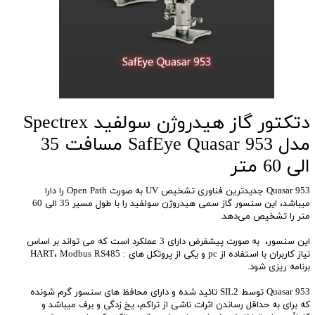
دتکتور گاز هیدروژن سولفید Spectrex
مدل SafEye Quasar 953 مسافت 35
الی 60 متر
Quasar 953 جدیدترین فناوری تشخیص UV به صورت Open Path را دارا
میباشد، این سنسور گاز سمی هیدروژن سولفید را با طول مسیر 35 الی 60
متر را تشخیص می‌دهد.
این سنسور، به صورت پیشفرض دارای 3 عملکرد است که می تواند بر اساس
نیاز کاربران با استفاده از pc و یکی از پروتکل های : HART، Modbus RS485
برنامه ریزی شود.
Quasar 953 توسط SIL2 تائید شده و دارای محافظ های سنسور گرم شونده
که برای به حداقل رساندن اثرات ناشی از تراکم، یخ زدگی و برف میباشد و