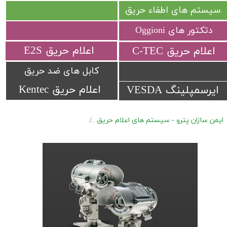
سیستم های اطفاء حریق
دتکتور های Oggioni
​اعلام حریق E2S
​اعلام حریق C-TEC​​​​​​​
کابل های ضد حریق
اعلام حریق Kentec
ایرسمپلینگ VESDA
ایمن سازان پترو - سیستم های اعلام حریق
دتکتور های ضد انفجار گاز سمی trex