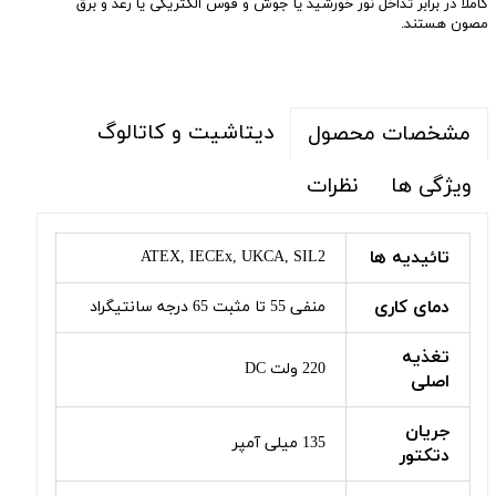
کاملاً در برابر تداخل نور خورشید یا جوش و قوس الکتریکی یا رعد و برق
مصون هستند.
دیتاشیت و کاتالوگ
مشخصات محصول
ویژگی ها
نظرات
تائیدیه ها
ATEX, IECEx, UKCA, SIL2
دمای کاری
منفی 55 تا مثبت 65 درجه سانتیگراد
تغذیه
220 ولت DC
اصلی
جریان
135 میلی آمپر
دتکتور