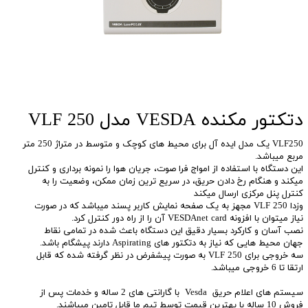
دتکتور مکنده VESDA مدل VLF 250
VLF250 یک مدل ایده آل برای محیط های کوچک و متوسط در متراژ 250 متر
مربع میباشد.
این دستگاه با استفاده از امواج فرا صوت، جریان هوا را نمونه برداری و کنترل
میکند و هنگام رخ دادن حریق، در سریع ترین زمان ممکن، وضعیت را به
کنترل پنل مرکزی ارسال میکند
وزدا VLF 250 مجهز به یک صفحه نمایش کاربر پسند میباشد که در صورت
نیاز میتوان با افزونه VESDAnet card آن را از راه دور کنترل کرد.
نصب آسان و کارکرد بسیار دقیق این دستگاه باعث شده در تمامی نقاط
جهان محیط هایی که نیاز به دتکتور های Aspirating دارند پیشگام باشد.
سه خروجی برای VLF 250 به صورت پیشفرض در نظر گرفته شده که قابل
ارتقا تا 6 خروجی میباشد.
سیستم های اعلام حریق Vesda با گارانتی های 2 ساله و خدمات پس از
فروش 10 ساله با بهترین قیمت توسط تیم ما قابل تامین میباشند.