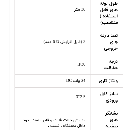
طول لوله
های قابل
30 متر
استفاده (
منشعب)
تعداد رله
های
3 (قابل افزایش تا 6 عدد)
خروجی
درجه
IP30
حفاظت
ولتاژ کاری
24 ولت DC
سایز کابل
2.5*3
ورودی
نشانگر
های
نمایش حالت فالت و فایر ، مقدار دود
صفحه
داخل دستگاه ، تست ،