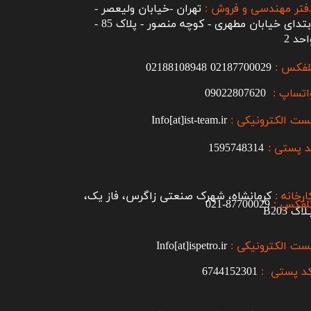
فتر مهندسی و فروش :
تهران -خیابان ولیعصر -
ابتدای خیابان مطهری - کوچه منصور - پلاک 85 -
احد 2
لفکس :
2187700029
0
02188108948
اتساپ :
09022807620
ست الکترونیکی :
Info[at]ist-team.ir
 پستی :
1595748314
ارخانه :
کرمانشاه، شهرک صنعتی زاگرس، فاز یک،
لفکس :
87700029-021​​​​​​​
اک B203​​​​​​​
ست الکترونیکی :
Info[at]ispetro.ir
د پستی :
6744152301