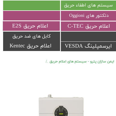
سیستم های اطفاء حریق
دتکتور های Oggioni
​اعلام حریق E2S
​اعلام حریق C-TEC​​​​​​​
کابل های ضد حریق
اعلام حریق Kentec
ایرسمپلینگ VESDA
ایمن سازان پترو - سیستم های اعلام حریق
دتکتور های مکنده Vesda