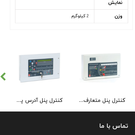
نمایش
وزن
2 کیلوگرم
کنترل پنل متعارف C-TEC سری CFP 8 Zone
کنترل پنل آدرس پذیر C-TEC سری XFP دو لوپ 32 زون
تماس با ما