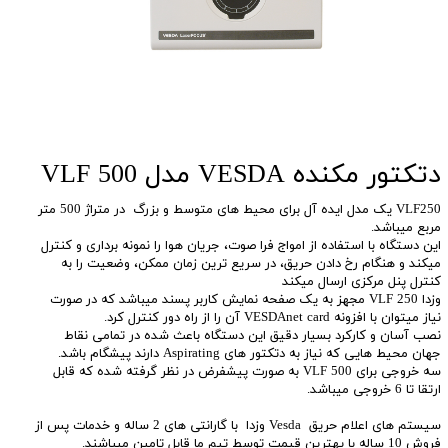
دتکتور مکنده VESDA مدل VLF 500
VLF250 یک مدل ایده آل برای محیط های متوسط و بزرگ در متراژ 500 متر
مربع میباشد.
این دستگاه با استفاده از امواج فرا صوت، جریان هوا را نمونه برداری و کنترل
میکند و هنگام رخ دادن حریق، در سریع ترین زمان ممکن، وضعیت را به
کنترل پنل مرکزی ارسال میکند
وزدا VLF 250 مجهز به یک صفحه نمایش کاربر پسند میباشد که در صورت
نیاز میتوان با افزونه VESDAnet card آن را از راه دور کنترل کرد.
نصب آسان و کارکرد بسیار دقیق این دستگاه باعث شده در تمامی نقاط
جهان محیط هایی که نیاز به دتکتور های Aspirating دارند پیشگام باشد.
سه خروجی برای VLF 500 به صورت پیشفرض در نظر گرفته شده که قابل
ارتقا تا 6 خروجی میباشد.
سیستم های اعلام حریق Vesda وزدا با گارانتی های 2 ساله و خدمات پس از
فروش 10 ساله با بهترین قیمت توسط تیم ما قابل تامین میباشند.