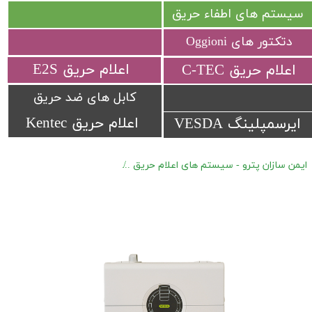
سیستم های اطفاء حریق
دتکتور های Oggioni
​اعلام حریق E2S
​اعلام حریق C-TEC​​​​​​​
کابل های ضد حریق
اعلام حریق Kentec
ایرسمپلینگ VESDA
ایمن سازان پترو - سیستم های اعلام حریق
دتکتور های مکنده Vesda