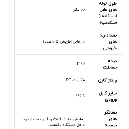
طول لوله
های قابل
60 متر
استفاده (
منشعب)
تعداد رله
های
3 (قابل افزایش تا 6 عدد)
خروجی
درجه
IP30
حفاظت
ولتاژ کاری
24 ولت DC
سایز کابل
2.5*3
ورودی
نشانگر
های
نمایش حالت فالت و فایر ، مقدار دود
صفحه
داخل دستگاه ، تست ،