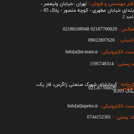
فتر مهندسی و فروش :
تهران -خیابان ولیعصر -
ابتدای خیابان مطهری - کوچه منصور - پلاک 85 -
احد 2
لفکس :
2187700029
0
02188108948
اتساپ :
09022807620
ست الکترونیکی :
Info[at]ist-team.ir
 پستی :
1595748314
ارخانه :
کرمانشاه، شهرک صنعتی زاگرس، فاز یک،
لفکس :
87700029-021​​​​​​​
اک B203​​​​​​​
ست الکترونیکی :
Info[at]ispetro.ir
د پستی :
6744152301