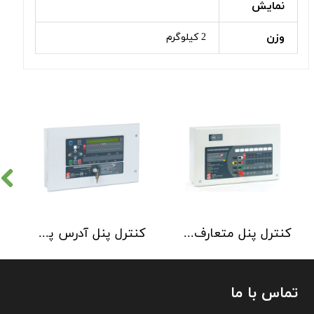
نمایش
وزن
2 کیلوگرم
کنترل پنل متعارف C-TEC سری CFP 8 Zone
کنترل پنل آدرس پذیر C-TEC سری XFP دو لوپ 32 زون
تماس با ما