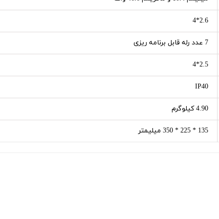
2.6*4
7 عدد رله قابل برنامه ریزی
2.5*4
IP40
4.90 کیلوگرم
135 * 225 * 350 میلیمتر