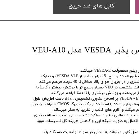
کابل های ضد حریق
دتکتور مکنده آدرس پذیر VESDA مدل VEU-A10
در این مدل از وزدا محدوده حساسیت فوق العاده وسیع؛ 15 برابر بیشتر از VESDA VLF، و تدارک
ریان هوای بالا، حداقل تا 40 درصد فراهم می‌کند.
لوله‌ها چه در حالت خطی و چه در حالت منشعب در VEU بسیار وسیع تر با پوشش بیشتر ، کاملاً به
و پوشش بیشتری را تا ۸۰٪ فراهم می‌کنند.
سری VEU هم مانند دیگر محصولات VESDA - E بر اساس فناوری تشخیص Flair، باعث افزایش طول
عمر تصویربرداری مستقیم از ذرات نمونه برداری شده با استفاده از یک تصویرگر CMOS همراه با چندین
میکند و آلارم های کاذب را تقریبا به صفر میرساند
ی های جدید انقلابی نظیر : عملکرد تشخیص بی نظیر، انعطاف پذیری
ی، اتصال به صورت شبکه ایی و کاهش هزینه کل تاسیسات مورد
دل کاربر میتواند به راحتی در منو ها وضعیت دستگاه را با