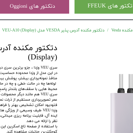
کتور های FFEUK
دتکتور های Oggioni
ه Vesda
دتکتور مکنده آدرس پذیر VESDA مدل VEU-A10 (Display)
(Display)
سری VEU وزدا ، جزو برترین سری در رینج محصولات VESDA-E میباشد.
منافذ نمونه‌برداری بیشتر، پوشش بیشتری را در ج
محیط هایی با سقف‌های بلندتر پاسخ می‌دهند 
فتودیود امکان تشخیص بهتر را فراهم 
وزدا VEU طیف وسیعی از ویژگ
ایده آل، قابلیت برنامه ریزی میدان
نظر را ارائه می دهد.
با استفاده از صفحه تاچ اسکرین این م
کوچکترین جزئیات مشاهده کند.