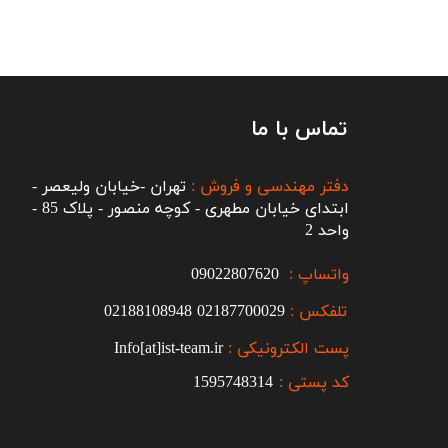
تماس با ما
دفتر مهندسی و فروش :
تهران -خیابان ولیعصر -
ابتدای خیابان مطهری - کوچه منصور - پلاک 85 -
واحد 2
واتساپ :
09022807620
تلفکس :
2187700029
0
02188108948
پست الکترونیکی :
Info[at]ist-team.ir
کد پستی :
1595748314