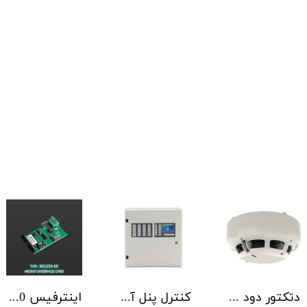
دتکتور دود آدرس پذیر هوچیکی Hochiki مدل ALN-EN SCI
کنترل پنل آدرس پذیر C-TEC سری ZFP یک تا 4 لوپ کابینت استاندارد
اینترفیس NSC | ArcNET B01350-00