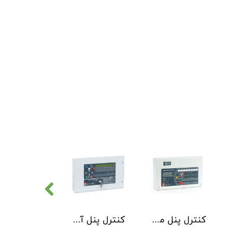
کنترل پنل متعارف C-TEC سری CFP 8 Zone
کنترل پنل آدرس پذیر C-TEC سری XFP دو لوپ 32 زون