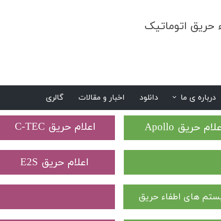
ء حریق اتوماتیک
درباره ی ما
دانلود
اخبار و مقالات
گالری
S
​اعلام حریق C-TEC​​​​​​​
علام حریق Apollo
​اعلام حریق E2S
تم های اطفاء حریق