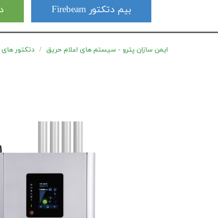
بیم دتکتور Firebeam
دت
ایمن سازان پترو - سیستم های اعلام حریق
دتکتور های مکند