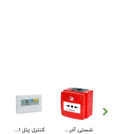
دتکتور دود هوچیکی Hochiki مدل SOC-E3N WHT
شستی آدرس پذیر ضد آب هوچیکی Hochiki مدل HCP-W SCI
کنترل پنل اطفاء حریق C-TEC EP203