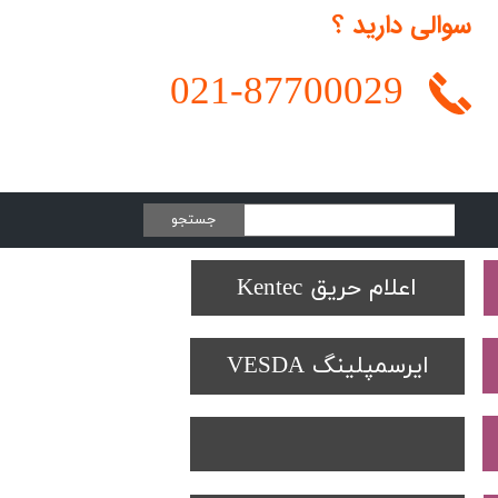
سوالی دارید ؟
021-
87700029
جستجو
Protectowire LHD
تجهیزات تست SOLO
دتکتورهای Spectrex
اعلام حریق Kentec
ایرسمپلینگ VESDA