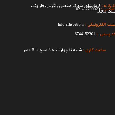
ارخانه :
کرمانشاه، شهرک صنعتی زاگرس، فاز یک،
لفکس :
87700029-021​​​​​​​
اک B203​​​​​​​
ست الکترونیکی :
Info[at]ispetro.ir
د پستی :
6744152301
ساعت کاری :
شنبه تا چهارشنبه 8 صبح تا 5 عصر