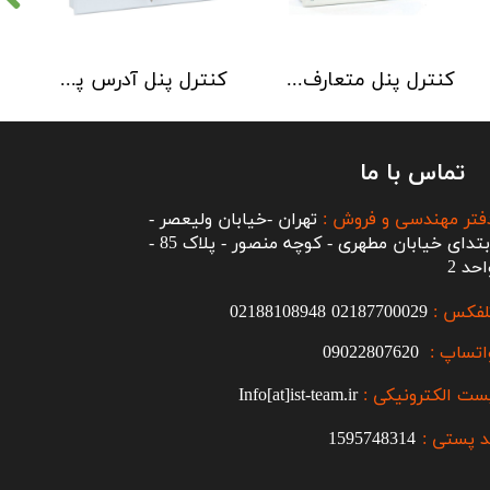
کنترل پنل متعارف C-TEC سری CFP 8 Zone
کنترل پنل آدرس پذیر C-TEC سری XFP دو لوپ 32 زون
تماس با ما
فتر مهندسی و فروش :
تهران -خیابان ولیعصر -
ابتدای خیابان مطهری - کوچه منصور - پلاک 85 -
احد 2
لفکس :
2187700029
0
02188108948
اتساپ :
09022807620
ست الکترونیکی :
Info[at]ist-team.ir
 پستی :
1595748314