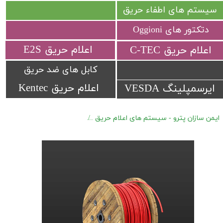
سیستم های اطفاء حریق
دتکتور های Oggioni
​اعلام حریق E2S
​اعلام حریق C-TEC​​​​​​​
کابل های ضد حریق
اعلام حریق Kentec
ایرسمپلینگ VESDA
ایمن سازان پترو - سیستم های اعلام حریق
دتکتور های کابلی Protectowire (LHD) سری XCR