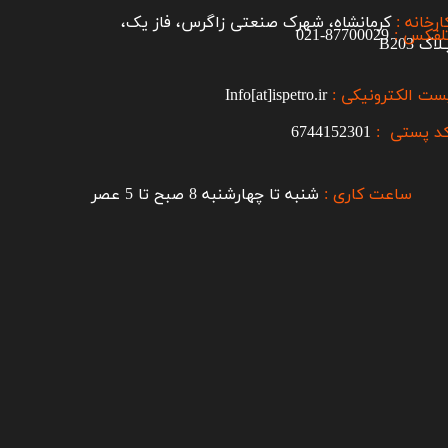
ارخانه :
کرمانشاه، شهرک صنعتی زاگرس، فاز یک،
لفکس :
87700029-021​​​​​​​
اک B203​​​​​​​
ست الکترونیکی :
Info[at]ispetro.ir
د پستی :
6744152301
ساعت کاری :
شنبه تا چهارشنبه 8 صبح تا 5 عصر