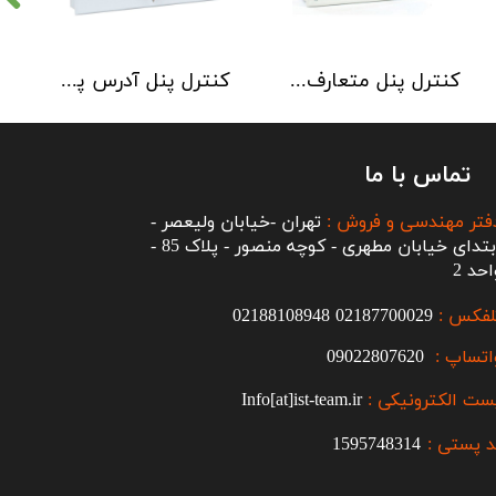
کنترل پنل متعارف C-TEC سری CFP 8 Zone
کنترل پنل آدرس پذیر C-TEC سری XFP دو لوپ 32 زون
تماس با ما
فتر مهندسی و فروش :
تهران -خیابان ولیعصر -
ابتدای خیابان مطهری - کوچه منصور - پلاک 85 -
احد 2
لفکس :
2187700029
0
02188108948
اتساپ :
09022807620
ست الکترونیکی :
Info[at]ist-team.ir
 پستی :
1595748314