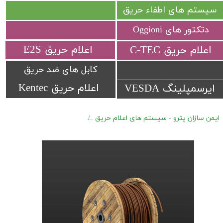
سیستم های اطفاء حریق
دتکتور های Oggioni
​اعلام حریق E2S
​اعلام حریق C-TEC​​​​​​​
کابل های ضد حریق
اعلام حریق Kentec
ایرسمپلینگ VESDA
ایمن سازان پترو - سیستم های اعلام حریق
دتکتور های کابلی Protectowire (LHD) سری XCR