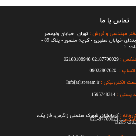
تماس با ما
فتر مهندسی و فروش :
تهران -خیابان ولیعصر -
ابتدای خیابان مطهری - کوچه منصور - پلاک 85 -
احد 2
لفکس :
2187700029
0
02188108948
اتساپ :
09022807620
ست الکترونیکی :
Info[at]ist-team.ir
 پستی :
1595748314
ارخانه :
کرمانشاه، شهرک صنعتی زاگرس، فاز یک،
لفکس :
87700029-021​​​​​​​
اک B203​​​​​​​