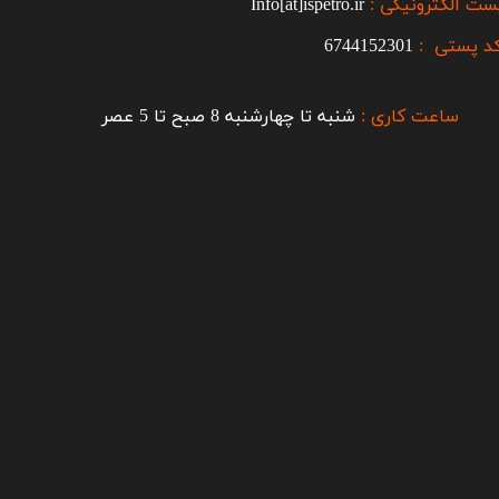
ست الکترونیکی :
Info[at]ispetro.ir
د پستی :
6744152301
ساعت کاری :
شنبه تا چهارشنبه 8 صبح تا 5 عصر