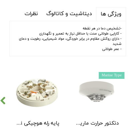
دیتاشیت و کاتالوگ
نظرات
ویژگی ها
-تشخیص دما در هر نقطه
- کارایی طولانی مدت با حداقل نیاز به تعمیر و نگهداری
- دارای روکش مقاوم در برابر خوردگی، مواد شیمیایی، رطوبت و دمای
شدید
- عمر طولانی
Marine Type
دتکتور حرارت مارین 90 درجه هوچیکی Hochiki مدل DCD-CE3M
پایه رله هوچیکی Hochiki مدل YBO R/6R