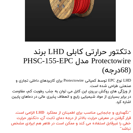
دتکتور حرارتی کابلی LHD برند
Protectowire مدل PHSC-155-EPC
(68درجه)
LHD نوع EPC توسط کمپانی Protectowire برای کاربردهای داخلی تجاری و
صنعتی طراحی شده است.
از ویژگی های روکش برروی این کابل می توان به جذب رطوبت کم، مقاومت
در برابر بسیاری از مواد شیمیایی رایج و انعطاف پذیری عالی در دماهای پایین
اشاره کرد.
"نگهداری و جابجایی مناسب برای اطمینان از عملکرد LHD الزامی است.
قرار گرفتن در معرض حرارت بالاتر از درجه دمای ثابت آن، دتکتور حرارت
خطی را غیرقابل استفاده می کند و ممکن است در ظاهر هم ایرادی مشخص
نباشد"