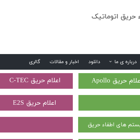
ء حریق اتوماتیک
درباره ی ما
دانلود
اخبار و مقالات
گالری
S
​اعلام حریق C-TEC​​​​​​​
علام حریق Apollo
​اعلام حریق E2S
تم های اطفاء حریق