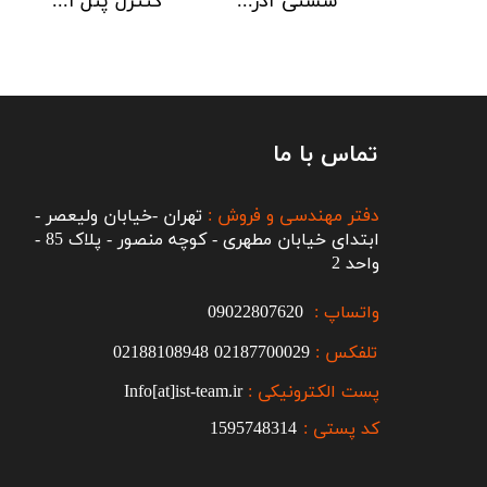
دتکتور دود هوچیکی Hochiki مدل SOC-E3N WHT
شستی آدرس پذیر ضد آب هوچیکی Hochiki مدل HCP-W SCI
کنترل پنل اطفاء حریق C-TEC EP203
تماس با ما
دفتر مهندسی و فروش :
تهران -خیابان ولیعصر -
ابتدای خیابان مطهری - کوچه منصور - پلاک 85 -
واحد 2
واتساپ :
09022807620
تلفکس :
2187700029
0
02188108948
پست الکترونیکی :
Info[at]ist-team.ir
کد پستی :
1595748314