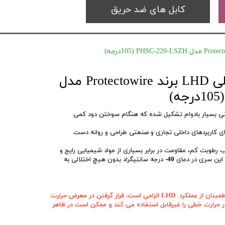
کابل های ضد حریق
دتکتور حرارتی کابلی LHD برند Protectowire مدل
وکش بیرونی بسیار بادوام تشکیل شده که هنگام سوختن دود کمی
ای کاربردهای داخلی تجاری و صنعتی طراحی و روانه دست
ی توان به جذب رطوبت کم، مقاومت در برابر بسیاری از مواد شیمیایی رایج و
 این سری در دمای
40-
درجه سانتیگراد بدون هیچ اختلالی به
"نگهداری و جابجایی مناسب برای اطمینان از عملکرد LHD الزامی است. قرار گرفتن در معرض حرارت
ور حرارت خطی را غیرقابل استفاده می کند و ممکن است در ظاهر