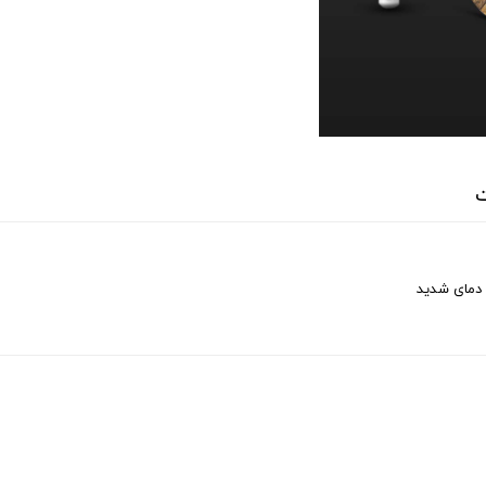
ت
 دمای شدید