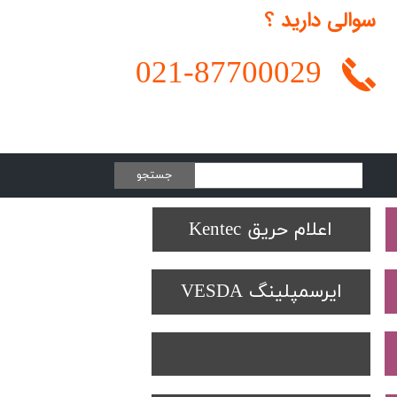
سوالی دارید ؟
021-
87700029
جستجو
Protectowire LHD
تجهیزات تست SOLO
دتکتورهای Spectrex
اعلام حریق Kentec
ایرسمپلینگ VESDA