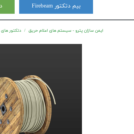
بیم دتکتور Firebeam
دت
ایمن سازان پترو - سیستم های اعلام حریق
دتکتور های کابلی ctowire (LHD