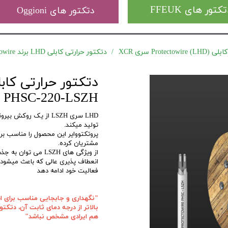
کتور های FFEUK
دتکتور های Oggioni
Prote) سری XCR
دتکتور حرارتی کابلی LHD برند Protectowire مدل PHSC-220-LSZH (105درجه)
PHSC-220-LSZH (105درجه)
LHD سری LSZH از یک ر
تولید میکند.
پروتکتووایر این محصول را مناسب بر
مشتریان کرده.
از ویژگی های LSZH م
انعطاف پذیری عالی که باعث میشود
فعالیت خود ادامه دهد
بالاتر از درجه دمای ثابت آن، دتکت
هم ایرادی مشخص نباشد"