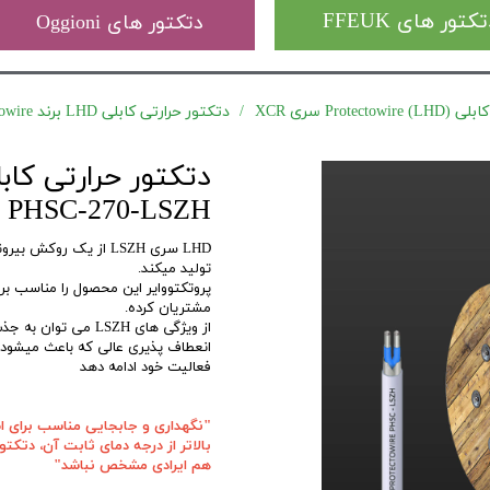
کتور های FFEUK
دتکتور های Oggioni
Prote) سری XCR
دتکتور حرارتی کابلی LHD برند Protectowire مدل PHSC-270-LSZH (138درجه)
PHSC-270-LSZH (138درجه)
LHD سری LSZH از یک ر
تولید میکند.
پروتکتووایر این محصول را مناسب بر
مشتریان کرده.
از ویژگی های LSZH م
انعطاف پذیری عالی که باعث میشود
فعالیت خود ادامه دهد
بالاتر از درجه دمای ثابت آن، دتکت
هم ایرادی مشخص نباشد"