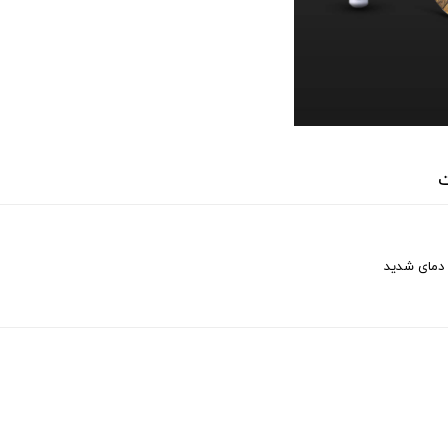
ت
 دمای شدید