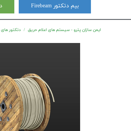
بیم دتکتور Firebeam
دت
ایمن سازان پترو - سیستم های اعلام حریق
دتکتور های کابلی ctowire (LHD