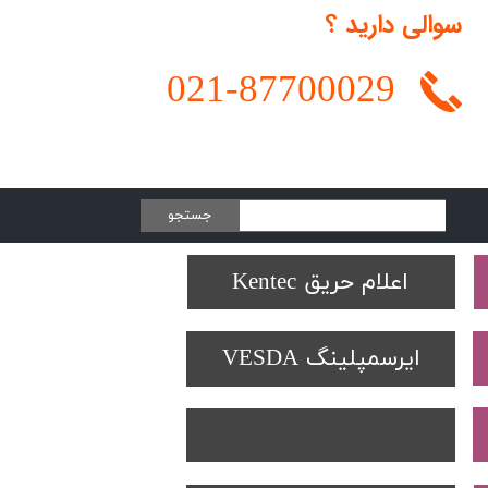
سوالی دارید ؟
021-
87700029
جستجو
Protectowire LHD
تجهیزات تست SOLO
دتکتورهای Spectrex
اعلام حریق Kentec
ایرسمپلینگ VESDA