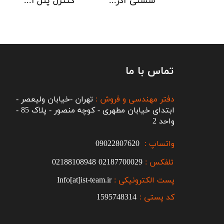
دتکتور دود هوچیکی Hochiki مدل SOC-E3N WHT
شستی آدرس پذیر ضد آب هوچیکی Hochiki مدل HCP-W SCI
کنترل پنل اطفاء حریق C-TEC EP203
تماس با ما
دفتر مهندسی و فروش :
تهران -خیابان ولیعصر -
ابتدای خیابان مطهری - کوچه منصور - پلاک 85 -
واحد 2
واتساپ :
09022807620
تلفکس :
2187700029
0
02188108948
پست الکترونیکی :
Info[at]ist-team.ir
کد پستی :
1595748314