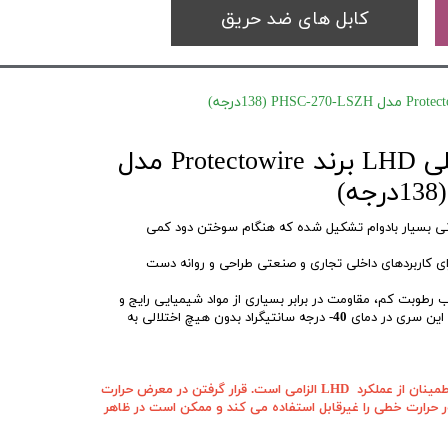
کابل های ضد حریق
دتکتور حرارتی کابلی LHD برند Protectowire مدل
وکش بیرونی بسیار بادوام تشکیل شده که هنگام سوختن دود کمی
ای کاربردهای داخلی تجاری و صنعتی طراحی و روانه دست
ی توان به جذب رطوبت کم، مقاومت در برابر بسیاری از مواد شیمیایی رایج و
 این سری در دمای
40-
درجه سانتیگراد بدون هیچ اختلالی به
"نگهداری و جابجایی مناسب برای اطمینان از عملکرد LHD الزامی است. قرار گرفتن در معرض حرارت
ور حرارت خطی را غیرقابل استفاده می کند و ممکن است در ظاهر