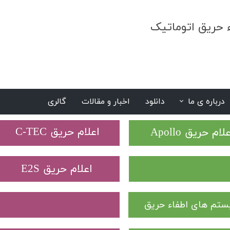
ء حریق اتوماتیک
درباره ی ما
دانلود
اخبار و مقالات
گالری
S
​اعلام حریق C-TEC​​​​​​​
علام حریق Apollo
​اعلام حریق E2S
تم های اطفاء حریق