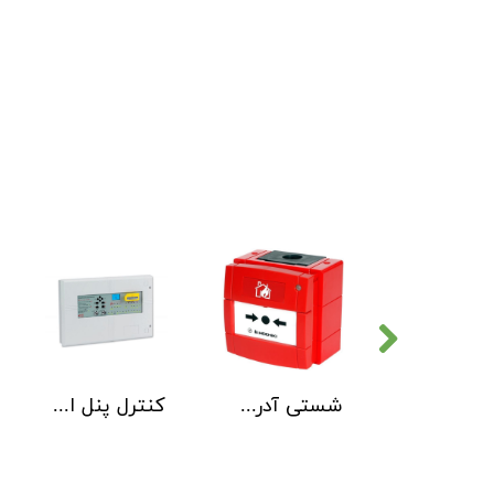
دتکتور دود هوچیکی Hochiki مدل SOC-E3N WHT
شستی آدرس پذیر ضد آب هوچیکی Hochiki مدل HCP-W SCI
کنترل پنل اطفاء حریق C-TEC EP203