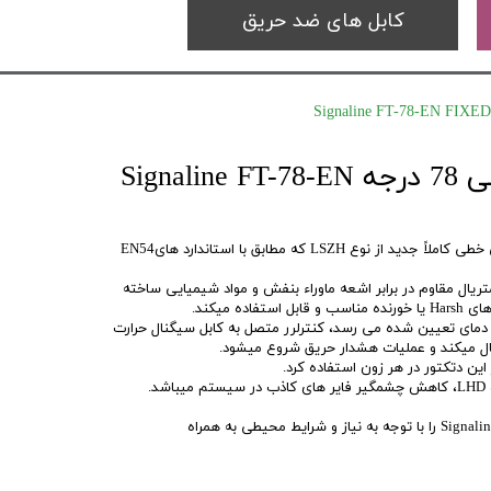
کابل های ضد حریق
سنسور حرارتی خطی 78 درجه Signaline FT-78-EN
Signaline FT-EN یک سنسور حرارتی خطی کاملاً جدید از نوع LSZH که مطابق با استاندارد هایEN54
یال مقاوم در برابر اشعه ماوراء بنفش و مواد شیمیایی ساخته
ه میکند.
 دمای تعیین شده می رسد، کنترلرر متصل به کابل سیگنال حرارت
سال میکند و عملیات هشدار حریق شروع میشود.
.
در صورت نیاز، میتوان سنسور های Signaline را با توجه به نیاز و شرایط محیطی به همراه