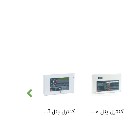
کنترل پنل متعارف C-TEC سری CFP 8 Zone
کنترل پنل آدرس پذیر C-TEC سری XFP دو لوپ 32 زون