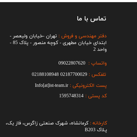
تماس با ما
دفتر مهندسی و فروش :
تهران -خیابان ولیعصر -
ابتدای خیابان مطهری - کوچه منصور - پلاک 85 -
واحد 2
واتساپ :
09022807620
تلفکس :
2187700029
0
02188108948
پست الکترونیکی :
Info[at]ist-team.ir
کد پستی :
1595748314
کارخانه :
کرمانشاه، شهرک صنعتی زاگرس، فاز یک،
پـلاک B203​​​​​​​