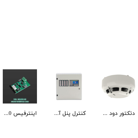
دتکتور دود آدرس پذیر هوچیکی Hochiki مدل ALN-EN SCI
کنترل پنل آدرس پذیر C-TEC سری ZFP یک تا 4 لوپ کابینت استاندارد
اینترفیس NSC | ArcNET B01350-00