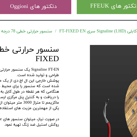
کتور های FFEUK
دتکتور های Oggioni
سری FT-FIXED EN
سنسور حرارتی خطی 78 درجه Signaline FT-78-EN FIXED
FIXED
طراحی و تولید شده است.
پوشش خارجی این ال اچ دی از یک متر
شده است که سنسور را برای محیط های Harsh یا خورنده مناسب و قابل استفاد
هنگامی که هر نقطه در طول کابل به
را دریافت و به کنترل پنل مرکزی ار
ماکزیمم تا متراژ 3000 متر میتوان از این دتکتور در هر زون استفاده کرد.
یکی از مهمترین مزیت های استفاده LHD، کاهش چشمگیر فایر های کاذب در سیستم میباشد
روکش استیل ضد زنگ تهیه نمود.