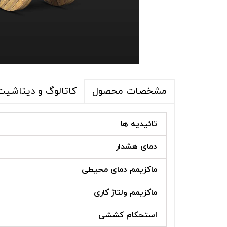
کاتالوگ و دیتاشیت
مشخصات محصول
تائیدیه ها
دمای هشدار
ماکزیمم دمای محیطی
ماکزیمم ولتاژ کاری
استحکام کششی