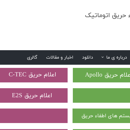
ء حریق اتوماتیک
درباره ی ما
دانلود
اخبار و مقالات
گالری
S
​اعلام حریق C-TEC​​​​​​​
علام حریق Apollo
​اعلام حریق E2S
تم های اطفاء حریق