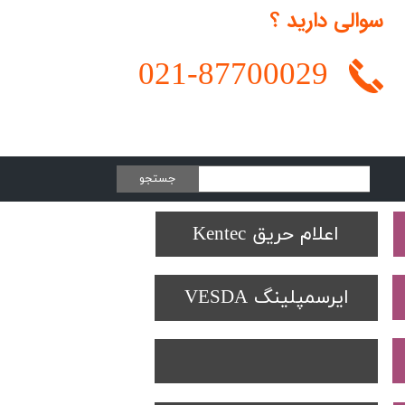
سوالی دارید ؟
021-
87700029
جستجو
Protectowire LHD
تجهیزات تست SOLO
دتکتورهای Spectrex
اعلام حریق Kentec
ایرسمپلینگ VESDA