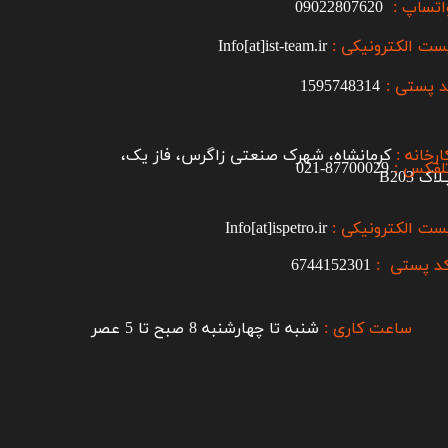
اتساپ :
09022807620
ست الکترونیکی :
Info[at]ist-team.ir
 پستی :
1595748314
ارخانه :
کرمانشاه، شهرک صنعتی زاگرس، فاز یک،
لفکس :
87700029-021​​​​​​​
اک B203​​​​​​​
ست الکترونیکی :
Info[at]ispetro.ir
د پستی :
6744152301
ساعت کاری :
شنبه تا چهارشنبه 8 صبح تا 5 عصر