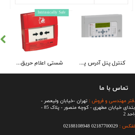
pe
Intrinsically Safe
کنترل پنل آدرس پذیر Kentec مدل Syncro AS یک تا 2 لوپ
شستی اعلام حریق ضد انفجار هوچیکی Hochiki مدل CCP-E-IS
تماس با ما
فتر مهندسی و فروش :
تهران -خیابان ولیعصر -
ابتدای خیابان مطهری - کوچه منصور - پلاک 85 -
احد 2
لفکس :
2187700029
0
02188108948