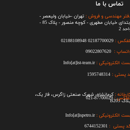
تماس با ما
فتر مهندسی و فروش :
تهران -خیابان ولیعصر -
ابتدای خیابان مطهری - کوچه منصور - پلاک 85 -
احد 2
لفکس :
2187700029
0
02188108948
اتساپ :
09022807620
ست الکترونیکی :
Info[at]ist-team.ir
 پستی :
1595748314
ارخانه :
کرمانشاه، شهرک صنعتی زاگرس، فاز یک،
لفکس :
87700029-021​​​​​​​
اک B203​​​​​​​
ست الکترونیکی :
Info[at]ispetro.ir
د پستی :
6744152301