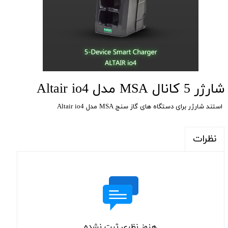
شارژر 5 کانال MSA مدل Altair io4
استند شارژر برای دستگاه های گاز سنج MSA مدل Altair io4
نظرات
هنوز نظری ثبت نشده