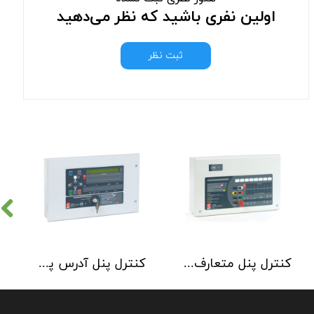
اولین نفری باشید که نظر می‌دهید
ثبت نظر
کنترل پنل متعارف C-TEC سری CFP 8 Zone
کنترل پنل آدرس پذیر C-TEC سری XFP دو لوپ 32 زون