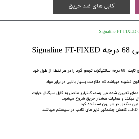
کابل های ضد حریق
سنسور حرارتی خطی 68 درجه Signaline FT-FIXED
دتکتور حرارت خطی سیگنالاین با دمای ثابت 68 درجه سانتیگراد، تجمع گرما را در هر نقطه از طول خود
ن فشرده میباشد که مقاومت بسیار بالایی در برابر مواد
 دمای تعیین شده می رسد، کنترلرر متصل به کابل سیگنال حرارت
سال میکند و عملیات هشدار حریق شروع میشود.
.