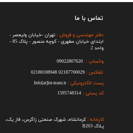
تماس با ما
دفتر مهندسی و فروش :
تهران -خیابان ولیعصر -
ابتدای خیابان مطهری - کوچه منصور - پلاک 85 -
واحد 2
واتساپ :
09022807620
تلفکس :
2187700029
0
02188108948
پست الکترونیکی :
Info[at]ist-team.ir
کد پستی :
1595748314
کارخانه :
کرمانشاه، شهرک صنعتی زاگرس، فاز یک،
پـلاک B203​​​​​​​