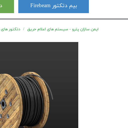
بیم دتکتور Firebeam
دت
ایمن سازان پترو - سیستم های اعلام حریق
دتکتور های کابلی Signaline (LHD