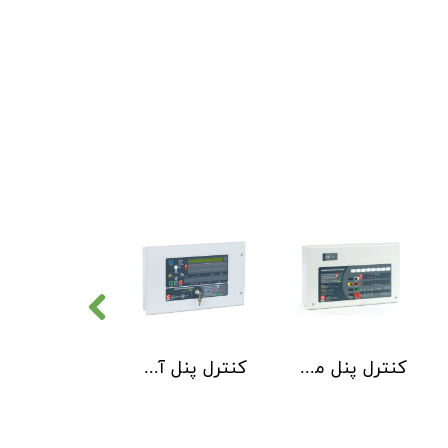
کنترل پنل متعارف C-TEC سری CFP 8 Zone
کنترل پنل آدرس پذیر C-TEC سری XFP دو لوپ 32 زون