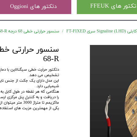
کتور های FFEUK
دتکتور های Oggioni
) سری FT-FIXED
سنسور حرارتی خطی 68 درجه Signaline FT-FIXED 68-R
68-R
تشخیص می دهد.
این مدل دارای یک جکت از جنس نایلو
شیمیایی دارد.
هنگامی که هر نقطه در طول کابل به
را دریافت و به کنترل پنل مرکزی ار
ماکزیمم تا متراژ 3000 متر میتوان از این دتکتور در هر زون استفاده کرد.
یکی از مهمترین مزیت های استفاده LHD، کاهش چشمگیر فایر های کاذب در سیستم میباشد