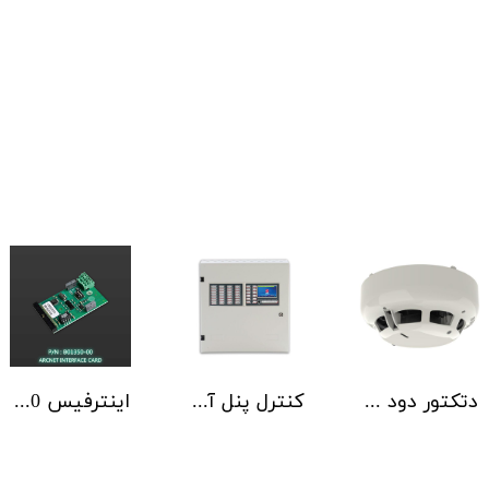
دتکتور دود آدرس پذیر هوچیکی Hochiki مدل ALN-EN SCI
کنترل پنل آدرس پذیر C-TEC سری ZFP یک تا 4 لوپ کابینت استاندارد
اینترفیس NSC | ArcNET B01350-00