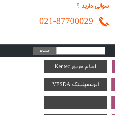
سوالی دارید ؟
021-
87700029
جستجو
Protectowire LHD
تجهیزات تست SOLO
دتکتورهای Spectrex
اعلام حریق Kentec
ایرسمپلینگ VESDA