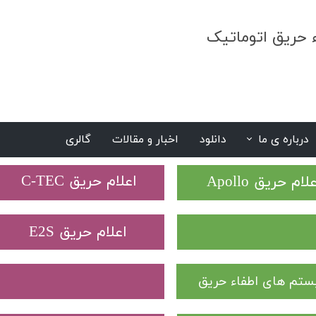
ء حریق اتوماتیک
درباره ی ما
دانلود
اخبار و مقالات
گالری
S
​اعلام حریق C-TEC​​​​​​​
علام حریق Apollo
​اعلام حریق E2S
تم های اطفاء حریق