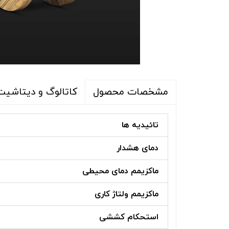
کاتالوگ و دیتاشیت
مشخصات محصول
تائیدیه ها
دمای هشدار
ماکزیمم دمای محیطی
ماکزیمم ولتاژ کاری
استحکام کششی