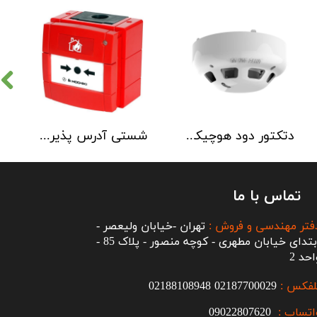
دتکتور دود هوچیکی Hochiki مدل SOC-E3N WHT
شستی آدرس پذیر ضد آب هوچیکی Hochiki مدل HCP-W SCI
تماس با ما
فتر مهندسی و فروش :
تهران -خیابان ولیعصر -
ابتدای خیابان مطهری - کوچه منصور - پلاک 85 -
احد 2
لفکس :
2187700029
0
02188108948
اتساپ :
09022807620