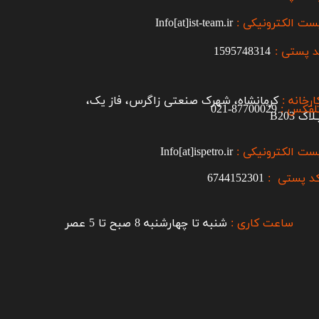
ست الکترونیکی :
Info[at]ist-team.ir
 پستی :
1595748314
ارخانه :
کرمانشاه، شهرک صنعتی زاگرس، فاز یک،
لفکس :
87700029-021​​​​​​​
اک B203​​​​​​​
ست الکترونیکی :
Info[at]ispetro.ir
د پستی :
6744152301
ساعت کاری :
شنبه تا چهارشنبه 8 صبح تا 5 عصر