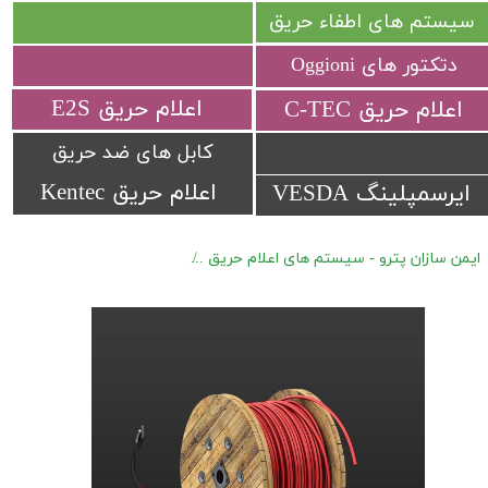
سیستم های اطفاء حریق
دتکتور های Oggioni
​اعلام حریق E2S
​اعلام حریق C-TEC​​​​​​​
کابل های ضد حریق
اعلام حریق Kentec
ایرسمپلینگ VESDA
ایمن سازان پترو - سیستم های اعلام حریق
دتکتور های کابلی Signaline (LHD) سری FT-FIXED