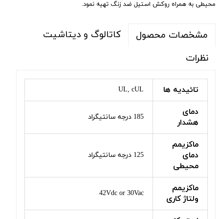
محیطی به همراه روکش استیل ضد زنگ تهیه نمود.
کاتالوگ و دیتاشیت
مشخصات محصول
نظرات
تائیدیه ها
UL, cUL
دمای
185 درجه سانتیگراد
هشدار
ماکزیمم
دمای
125 درجه سانتیگراد
محیطی
ماکزیمم
42Vdc or 30Vac
ولتاژ کاری