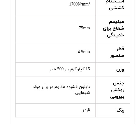
استحکام
1700N/mm²
کششی
مینیمم
شعاع برای
75mm
خمیدگی
قطر
4.5mm
سنسور
وزن
15 کیلوگرم هر 500 متر
جنس
نایلون فشرده مقاوم در برابر مواد
روکش
شیمایی
بیرونی
رنگ
قرمز