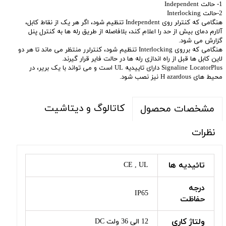
1- حالت Independent
2-حالت Interlocking
هنگامی که کنترلر روی Independent تنظیم شود، اگر هر یک از نقاط کابل،
آلارم دمای بیش از حد را اعلام کند، بلافاصله از طریق رله ها به کنترل پنل
گزارش می شود.
هنگامی که برروی Interlocking تنظیم شود، کنترلرر منتظر می ماند تا هر دو
لاین کابل ها قبل از راه اندازی رله ها در حالت فایر قرار گیرند.
Signaline LocatorPlus دارای تاییدیه UL است و می تواند با یک بریر، در
محیط های H azardous نیز نصب شود.
کاتالوگ و دیتاشیت
مشخصات محصول
نظرات
تائیدیه ها
CE , UL
درجه
IP65
حفاظت
ولتاژ کاری
12 الی 36 ولت DC