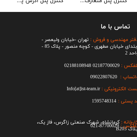
کنترل پنل متعارف C-TEC سری CFP 8 Zone
کنترل پنل آدرس پذیر C-TEC سری XFP دو لوپ 32 زون
تماس با ما
فتر مهندسی و فروش :
تهران -خیابان ولیعصر -
ابتدای خیابان مطهری - کوچه منصور - پلاک 85 -
احد 2
لفکس :
2187700029
0
02188108948
اتساپ :
09022807620
ست الکترونیکی :
Info[at]ist-team.ir
 پستی :
1595748314
ارخانه :
کرمانشاه، شهرک صنعتی زاگرس، فاز یک،
لفکس :
87700029-021​​​​​​​
اک B203​​​​​​​