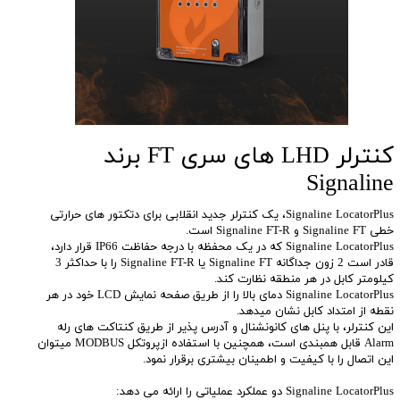
کنترلر LHD های سری FT برند
Signaline
Signaline LocatorPlus، یک کنترلر جدید انقلابی برای دتکتور های حرارتی
خطی Signaline FT و Signaline FT-R است.
Signaline LocatorPlus که در یک محفظه با درجه حفاظت IP66 قرار دارد،
قادر است 2 زون جداگانه Signaline FT یا Signaline FT-R را با حداکثر 3
کیلومتر کابل در هر منطقه نظارت کند.
Signaline LocatorPlus دمای بالا را از طریق صفحه نمایش LCD خود در هر
نقطه از امتداد کابل نشان میدهد.
این کنترلر، با پنل های کانونشنال و آدرس پذیر از طریق کنتاکت های رله
Alarm قابل همبندی است، همچنین با استفاده ازپروتکل MODBUS میتوان
این اتصال را با کیفیت و اطمینان بیشتری برقرار نمود.
Signaline LocatorPlus دو عملکرد عملیاتی را ارائه می دهد: