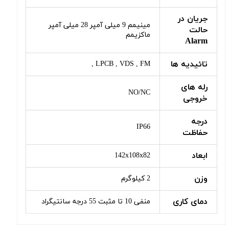
جریان در
مینیمم 9 میلی آمپر 28 میلی آمپر
حالت
ماکزیمم
Alarm
تائیدیه ها
LPCB , VDS , FM ,
رله های
NO/NC
خروجی
درجه
IP66
حفاظت
ابعاد
142x108x82
وزن
2 کیلوگرم
دمای کاری
منفی 10 تا مثبت 55 درجه سانتیگراد