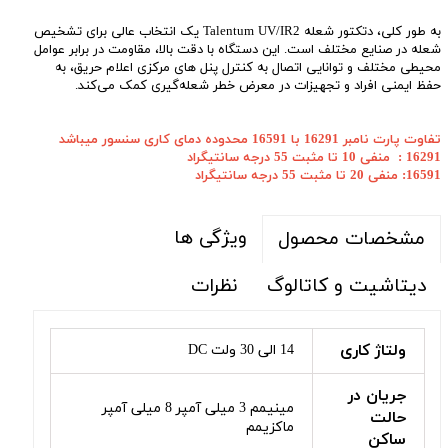
به طور کلی، دتکتور شعله Talentum UV/IR2 یک انتخاب عالی برای تشخیص
شعله در صنایع مختلف است. این دستگاه با دقت بالا، مقاومت در برابر عوامل
محیطی مختلف و توانایی اتصال به کنترل پنل های مرکزی اعلام حریق، به
حفظ ایمنی افراد و تجهیزات در معرض خطر شعله‌گیری کمک می‌کند.
تفاوت پارت نامبر 16291 با 16591 محدوده دمای کاری سنسور میباشد
16291 : منفی 10 تا مثبت 55 درجه سانتیگراد
16591: منفی 20 تا مثبت 55 درجه سانتیگراد
ویژگی ها
مشخصات محصول
دیتاشیت و کاتالوگ
نظرات
ولتاژ کاری
14 الی 30 ولت DC
جریان در
مینیمم 3 میلی آمپر 8 میلی آمپر
حالت
ماکزیمم
ساکن