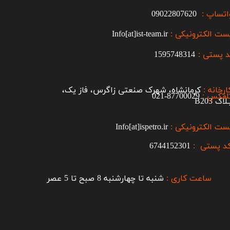
اتساپ :
09022807620
ست الکترونیکی :
Info[at]ist-team.ir
 پستی :
1595748314
ارخانه :
کرمانشاه، شهرک صنعتی زاگرس، فاز یک،
لفکس :
87700029-021​​​​​​​
اک B203​​​​​​​
ست الکترونیکی :
Info[at]ispetro.ir
د پستی :
6744152301
ساعت کاری :
شنبه تا چهارشنبه 8 صبح تا 5 عصر