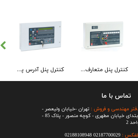
کنترل پنل متعارف C-TEC سری CFP 8 Zone
کنترل پنل آدرس پذیر C-TEC سری XFP دو لوپ 32 زون
تماس با ما
فتر مهندسی و فروش :
تهران -خیابان ولیعصر -
ابتدای خیابان مطهری - کوچه منصور - پلاک 85 -
احد 2
لفکس :
2187700029
0
02188108948