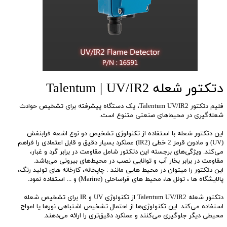
دتکتور شعله Talentum | UV/IR2
فلیم دتکتور Talentum UV/IR2، یک دستگاه پیشرفته برای تشخیص حوادث
شعله‌گیری در محیط‌های صنعتی متنوع است.
این دتکتور شعله با استفاده از تکنولوژی تشخیص دو نوع اشعه فرابنفش
(UV) و مادون قرمز 2 خطی (IR2) عملکرد بسیار دقیق و قابل اعتمادی را فراهم
می‌کند. ویژگی‌های برجسته این دتکتور شامل مقاومت در برابر گرد و غبار،
مقاومت در برابر بخار آب و توانایی نصب در محیط‌های بیرونی می‌باشد.
این دتکتور را میتوان در محیط هایی مانند : چاپخانه، کارخانه های تولید رنگ،
پالایشگاه ها ، تونل ها، محیط های فراساحلی (Marine) و ... استفاده نمود.
دتکتور شعله Talentum UV/IR2 از تکنولوژی UV و IR برای تشخیص شعله
استفاده می‌کند. این تکنولوژی‌ها از احتمال تشخیص اشتباهی نورها یا امواج
محیطی دیگر جلوگیری می‌کنند و عملکرد دقیق‌تری را ارائه می‌دهند.