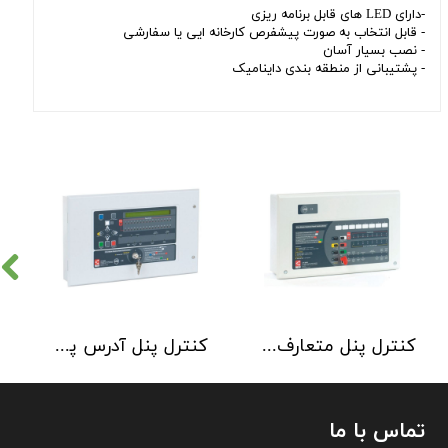
-دارای LED های قابل برنامه ریزی
- قابل انتخاب به صورت پیشفرص کارخانه ایی یا سفارشی
- نصب بسیار آسان
- پشتیبانی از منطقه بندی داینامیک
کنترل پنل متعارف C-TEC سری CFP 8 Zone
کنترل پنل آدرس پذیر C-TEC سری XFP دو لوپ 32 زون
تماس با ما