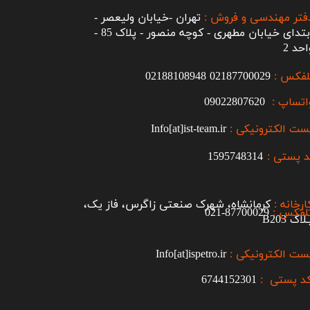
فتر مهندسی و فروش :
تهران -خیابان ولیعصر -
ابتدای خیابان مطهری - کوچه منصور - پلاک 85 -
احد 2
لفکس :
2187700029
0
02188108948
اتساپ :
09022807620
ست الکترونیکی :
Info[at]ist-team.ir
 پستی :
1595748314
ارخانه :
کرمانشاه، شهرک صنعتی زاگرس، فاز یک،
لفکس :
87700029-021​​​​​​​
اک B203​​​​​​​
ست الکترونیکی :
Info[at]ispetro.ir
د پستی :
6744152301