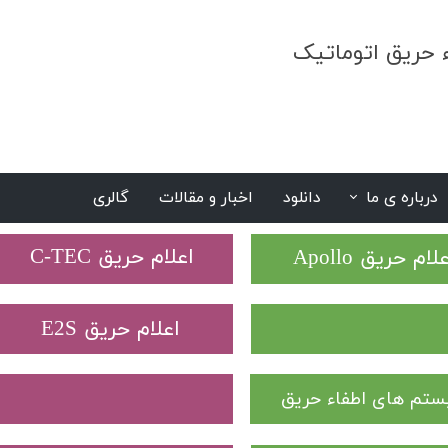
ء حریق اتوماتیک
درباره ی ما
دانلود
اخبار و مقالات
گالری
S
​اعلام حریق C-TEC​​​​​​​
علام حریق Apollo
​اعلام حریق E2S
تم های اطفاء حریق