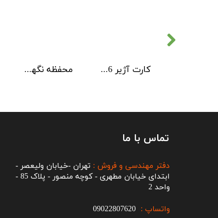
کارت آژیر 6 کاناله Kentec
محفظه نگهداری کارت های ماژول Kentec
تماس با ما
دفتر مهندسی و فروش :
تهران -خیابان ولیعصر -
ابتدای خیابان مطهری - کوچه منصور - پلاک 85 -
واحد 2
واتساپ :
09022807620