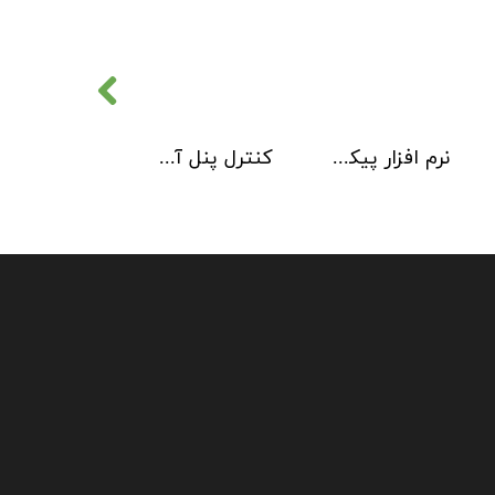
نرم افزار پیکربندی سیستم آدرس پذیر 2 Loop Explorer
کنترل پنل آدرس پذیر Kentec مدل Taktis 4 Loop