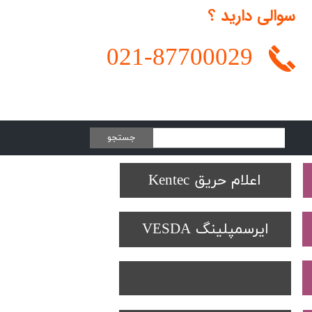
سوالی دارید ؟
021-
87700029
جستجو
Protectowire LHD
تجهیزات تست SOLO
دتکتورهای Spectrex
اعلام حریق Kentec
ایرسمپلینگ VESDA