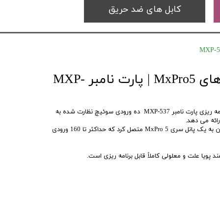
کابل های ضد حریق
ماژول ورودی پنل های MxPro5 | پارت نامبر MXP-
کارت ماژول ورودی 10 کاناله قابل برنامه ریزی پارت نامبر MXP-537 ده ورودی سوئیچ نظارت شده به
رائه می دهد.
حداکثر 16 کارت MXP-537 را می توان به یک پانل سری MxPro 5 متصل کرد که حداکثر تا 160 ورودی
ند پویا علت و معلولی کاملاً قابل برنامه ریزی است.