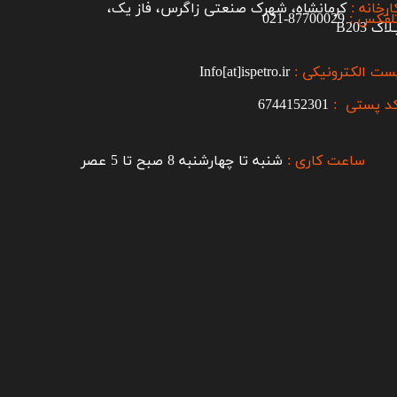
ارخانه :
کرمانشاه، شهرک صنعتی زاگرس، فاز یک،
لفکس :
87700029-021​​​​​​​
اک B203​​​​​​​
ست الکترونیکی :
Info[at]ispetro.ir
د پستی :
6744152301
ساعت کاری :
شنبه تا چهارشنبه 8 صبح تا 5 عصر