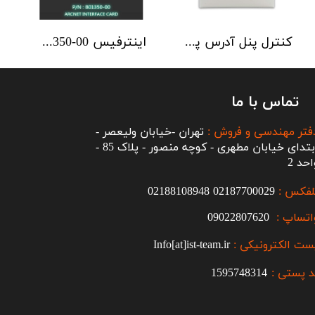
کنترل پنل آدرس پذیر C-TEC سری ZFP یک تا 4 لوپ کابینت استاندارد
اینترفیس NSC | ArcNET B01350-00
تماس با ما
فتر مهندسی و فروش :
تهران -خیابان ولیعصر -
ابتدای خیابان مطهری - کوچه منصور - پلاک 85 -
احد 2
لفکس :
2187700029
0
02188108948
اتساپ :
09022807620
ست الکترونیکی :
Info[at]ist-team.ir
 پستی :
1595748314