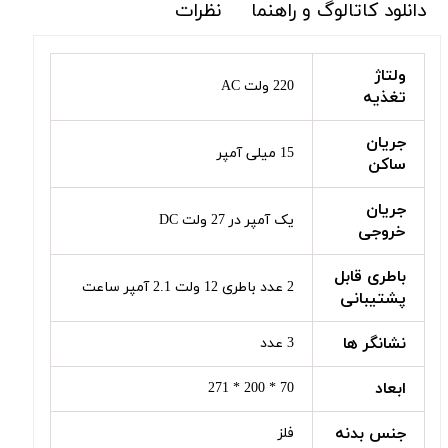
دانلود کاتالوگ و راهنما
نظرات
ولتاژ
220 ولت AC
تغذیه
جریان
15 میلی آمپر
ساکن
جریان
یک آمپر در 27 ولت DC
خروجی
باطری قابل
2 عدد باطری 12 ولت 2.1 آمپر ساعت
پشتیبانی
نشانگر ها
3 عدد
ابعاد
70 * 200 * 271
جنس بدنه
فلز