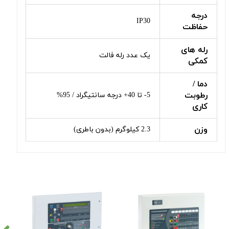
درجه
IP30
حفاظت
رله های
یک عدد رله فالت
کمکی
دما /
رطوبت
5- تا 40+ درجه سانتیگراد / 95%
کاری
وزن
2.3 کیلوگرم (بدون باطری)