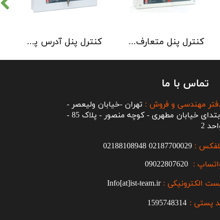
کنترل پنل متعارف C-TEC سری CFP 8 Zone
کنترل پنل آدرس پذیر C-TEC سری XFP دو لوپ 32 زون
تماس با ما
فتر مهندسی و فروش :
تهران -خیابان ولیعصر -
ابتدای خیابان مطهری - کوچه منصور - پلاک 85 -
احد 2
لفکس :
2187700029
0
02188108948
اتساپ :
09022807620
ست الکترونیکی :
Info[at]ist-team.ir
 پستی :
1595748314