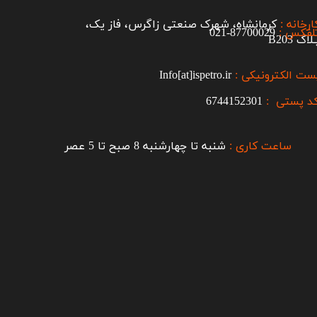
ارخانه :
کرمانشاه، شهرک صنعتی زاگرس، فاز یک،
لفکس :
87700029-021​​​​​​​
اک B203​​​​​​​
ست الکترونیکی :
Info[at]ispetro.ir
د پستی :
6744152301
ساعت کاری :
شنبه تا چهارشنبه 8 صبح تا 5 عصر