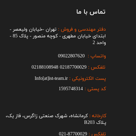
تماس با ما
دفتر مهندسی و فروش :
تهران -خیابان ولیعصر -
ابتدای خیابان مطهری - کوچه منصور - پلاک 85 -
واحد 2
واتساپ :
09022807620
تلفکس :
2187700029
0
02188108948
پست الکترونیکی :
Info[at]ist-team.ir
کد پستی :
1595748314
کارخانه :
کرمانشاه، شهرک صنعتی زاگرس، فاز یک،
پـلاک B203​​​​​​​
تلفکس :
87700029-021​​​​​​​