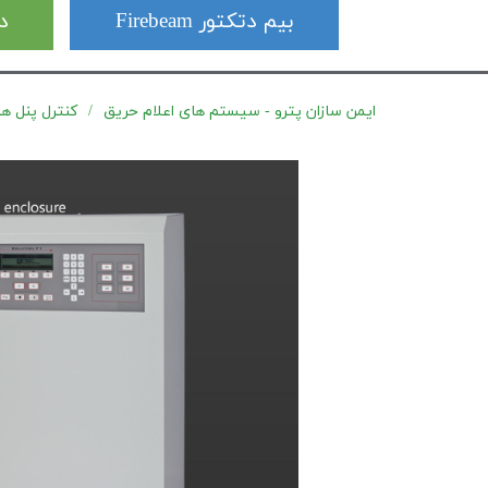
بیم دتکتور Firebeam
دت
ایمن سازان پترو - سیستم های اعلام حریق
کنترل پنل های آدرس پ