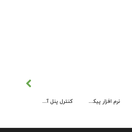
نرم افزار پیکربندی سیستم آدرس پذیر 2 Loop Explorer
کنترل پنل آدرس پذیر Kentec مدل Taktis 4 Loop