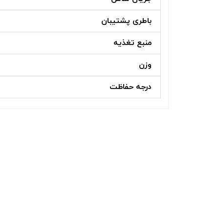
باطری پشتیبان
منبع تغذیه
وزن
درجه حفاظت