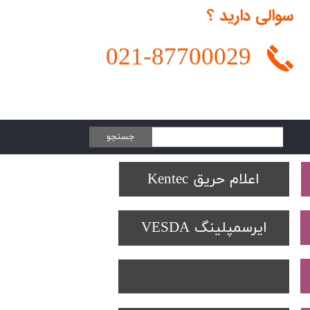
سوالی دارید ؟
021-
87700029
جستجو
Protectowire LHD
تجهیزات تست SOLO
دتکتورهای Spectrex
اعلام حریق Kentec
ایرسمپلینگ VESDA