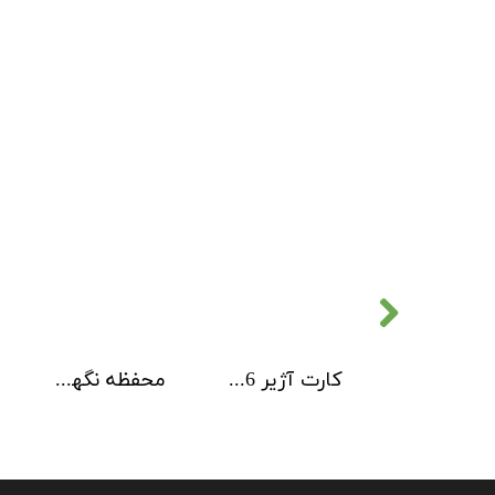
کارت آژیر 6 کاناله Kentec
محفظه نگهداری کارت های ماژول Kentec