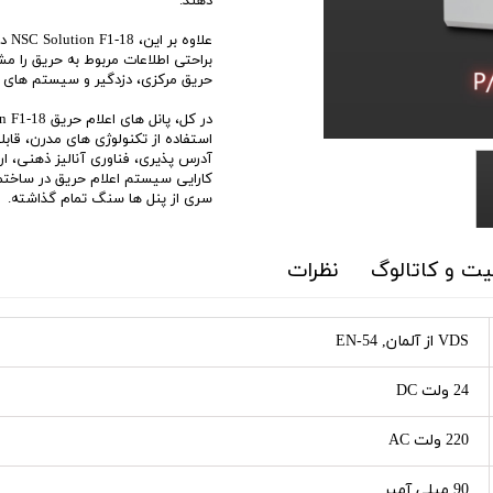
دهند.
علا
براحتی اطلاعات مربوط به حریق را مش
حریق مرکزی، دزدگیر و سیستم های ام
استفاده از تکنولوژی های مدرن، قابلی
آدرس پذیری، فناوری آنالیز ذهنی، ا
سری از پنل ها سنگ تمام گذاشته.
ت و کاتالوگ
نظرات
VDS از آلمان, EN-54
24 ولت DC
220 ولت AC
90 میلی آمپر