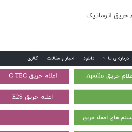
ء حریق اتوماتیک
درباره ی ما
دانلود
اخبار و مقالات
گالری
S
​اعلام حریق C-TEC​​​​​​​
علام حریق Apollo
​اعلام حریق E2S
تم های اطفاء حریق