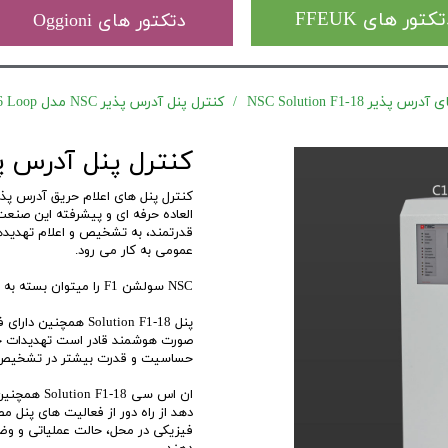
کتور های FFEUK
دتکتور های Oggioni
ذیر NSC Solution F1-18
کنترل پنل آدرس پذیر NSC مدل F1-18 6 Loop
کنترل پنل آدرس پذیر NSC مدل Loop
العاده حرفه ای و پیشرفته این صنعت 
قدرتمند، به تشخیص و اعلام تهدید
عمومی به کار می رود.
NSC سولشن F1 را میتوان بسته به نیاز، در محفظه های مدل C1 یا مدل B2 تهیه نمود.
پنل Solution F1-18 
صورت هوشمند قادر است تهدیدات حق
حساسیت و قدرت بیشتر در تشخیص 
ان اس سی 18
دهد از راه دور از فعالیت های پنل م
فیزیکی در محل، حالت عملیاتی و وضعی