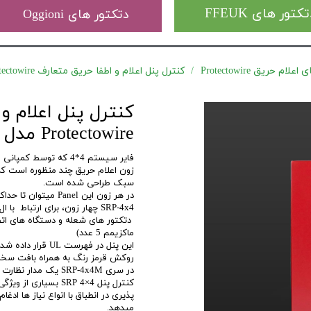
کتور های FFEUK
دتکتور های Oggioni
ام حریق Protectowire
کنترل پنل اعلام و اطفا حریق متعارف Protectowire مدل FireSystem SRP-4x4M
کنترل پنل اعلام و
Protectowire مدل FireSystem SRP-4x4M
زون اعلام حریق چند منظوره است ک
سبک طراحی شده است.
در هر زون این Panel میتوان تا حداکثر 3,000 متر LHD متصل کرد .
SRP-4x4 چهار زون، برای ارتباط با ال اچ دی های پروتکتو وایر، دتکتور های دود و حرارت نقطه ایی ،
دتکتور های شعله و دستگاه های ات
ماکزیمم 5 عدد)
این پنل در فهرست UL قرار داده شده و FM استاندارد عملیات اطفا این دستگاه را تایید کرده.
روکش قرمز رنگ به همراه بافت سخت 
در سری SRP-4x4M یک مدار نظارت اختصاصی برای قسمت اطفا پنل در نظر گرفته شده است
پذیری در انطباق با انواع نیاز ها ادغ
میدهد.