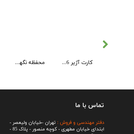
کارت آژیر 6 کاناله Kentec
محفظه نگهداری کارت های ماژول Kentec
تماس با ما
دفتر مهندسی و فروش :
تهران -خیابان ولیعصر -
ابتدای خیابان مطهری - کوچه منصور - پلاک 85 -