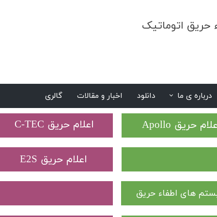
ء حریق اتوماتیک
درباره ی ما
دانلود
اخبار و مقالات
گالری
S
​اعلام حریق C-TEC​​​​​​​
علام حریق Apollo
​اعلام حریق E2S
تم های اطفاء حریق