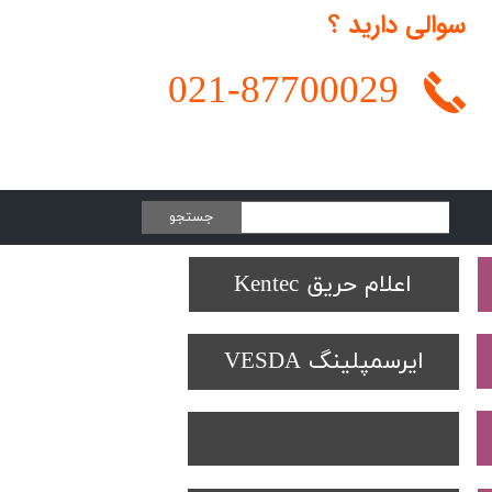
سوالی دارید ؟
021-
87700029
جستجو
Protectowire LHD
تجهیزات تست SOLO
دتکتورهای Spectrex
اعلام حریق Kentec
ایرسمپلینگ VESDA