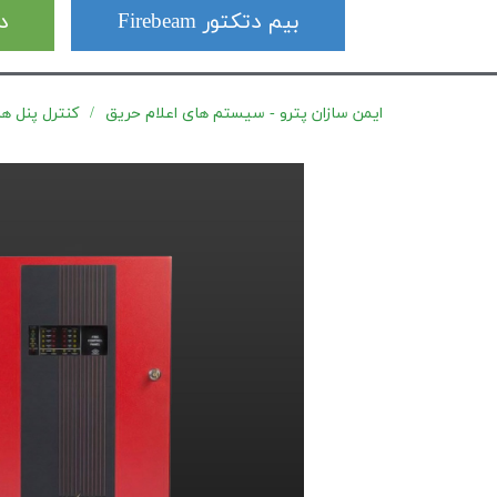
بیم دتکتور Firebeam
دت
ایمن سازان پترو - سیستم های اعلام حریق
کنترل پنل های اعل