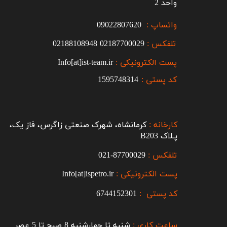
واحد 2
واتساپ :
09022807620
تلفکس :
2187700029
0
02188108948
پست الکترونیکی :
Info[at]ist-team.ir
کد پستی :
1595748314
کارخانه :
کرمانشاه، شهرک صنعتی زاگرس، فاز یک،
پـلاک B203​​​​​​​
تلفکس :
87700029-021​​​​​​​
پست الکترونیکی :
Info[at]ispetro.ir
کد پستی :
6744152301
ساعت کاری :
شنبه تا چهارشنبه 8 صبح تا 5 عصر