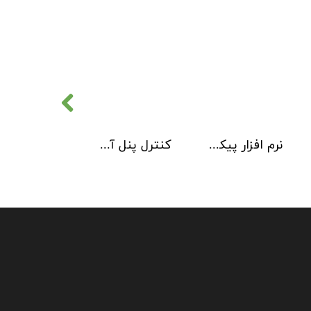
نرم افزار پیکربندی سیستم آدرس پذیر 2 Loop Explorer
کنترل پنل آدرس پذیر Kentec مدل Taktis 4 Loop