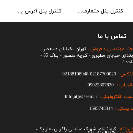
کنترل پنل متعارف C-TEC سری CFP 8 Zone
کنترل پنل آدرس پذیر C-TEC سری XFP دو لوپ 32 زون
تماس با ما
فتر مهندسی و فروش :
تهران -خیابان ولیعصر -
ابتدای خیابان مطهری - کوچه منصور - پلاک 85 -
احد 2
لفکس :
2187700029
0
02188108948
اتساپ :
09022807620
ست الکترونیکی :
Info[at]ist-team.ir
 پستی :
1595748314
ارخانه :
کرمانشاه، شهرک صنعتی زاگرس، فاز یک،
لفکس :
87700029-021​​​​​​​