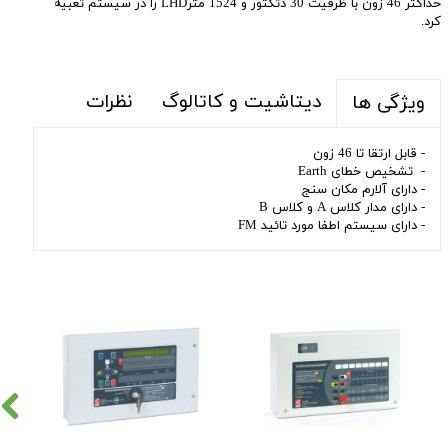
حداکثر 46 زون با ظرفیت 30 دتکتور و 1524 مترLHD را در سیستم تعبیه
کرد.
دیتاشیت و کاتالوگ
نظرات
ویژگی ها
- قابل ارتقا تا 46 زون
- تشخیص خطای Earth
- دارای آلارم مکان سنج
- دارای مدار کلاس A و کلاس B
- دارای سیستم اطفا مورد تائید FM