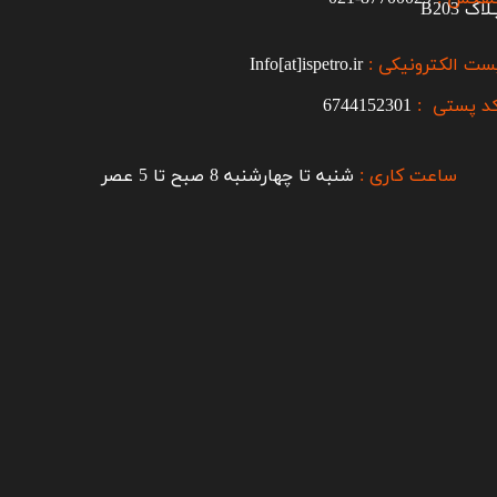
اک B203​​​​​​​
ست الکترونیکی :
Info[at]ispetro.ir
د پستی :
6744152301
ساعت کاری :
شنبه تا چهارشنبه 8 صبح تا 5 عصر