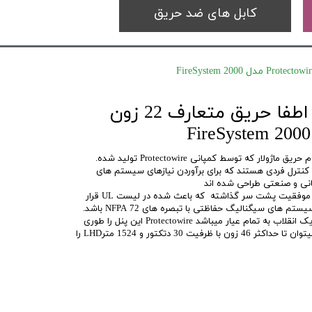
کابل های ضد حریق
کنترل پنل اعلام و اطفا حریق متعارف 22 زون
ی کنترل فردی هستند که برای برآوردن نیازهای سیستم های
نی و صنعتی طراحی شده اند
FS 2000 آزمایش های استاندارد را با موفقیت پشت سر گذاشته که باعث شده در لیست UL قرار
انعطاف پذیری این پنل به نوبه خود یک انقلاب به تمام عیار میباشد Protectowire این پنل را طوری
طراحی کرده که با استفاده از ماژول میتوان تا حداکثر 46 زون با ظرفیت 30 دتکتور و 1524 مترLHD را