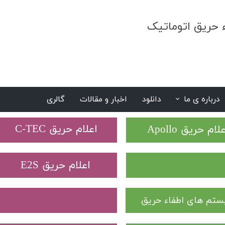
ء حریق اتوماتیک
درباره ی ما
دانلود
اخبار و مقالات
گالری
S
​اعلام حریق C-TEC​​​​​​​
علام حریق Apollo
​اعلام حریق E2S
تم های اطفاء حریق