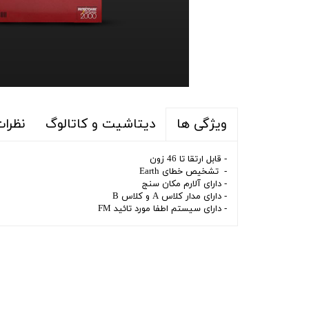
دیتاشیت و کاتالوگ
نظرا
ویژگی ها
- قابل ارتقا تا 46 زون
- تشخیص خطای Earth
- دارای آلارم مکان سنج
- دارای مدار کلاس A و کلاس B
- دارای سیستم اطفا مورد تائید FM