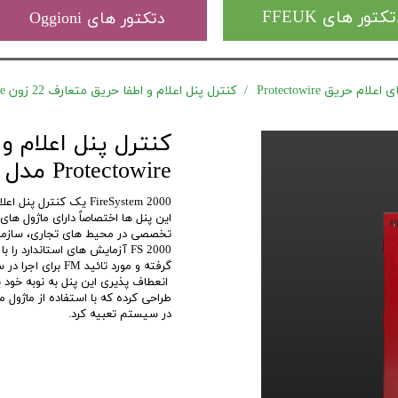
کتور های FFEUK
دتکتور های Oggioni
ام حریق Protectowire
کنترل پنل اعلام و اطفا حریق متعارف 22 زون Protectowire مدل FireSystem 2000
Protectowire مدل FireSystem 2000
FireSystem 2000 یک کنترل پنل اعلام حریق ماژولار که توسط کمپانی Protectowire تولید شده.
این پنل ها اختصاصاٌ دارای ماژول ها
تخصصی در محیط های تجاری، سازما
گرفته و مورد تائید FM برای اجرا در سیستم های سیگنالیگ حفاظتی با تبصره های NFPA 72 باشد.
در سیستم تعبیه کرد.