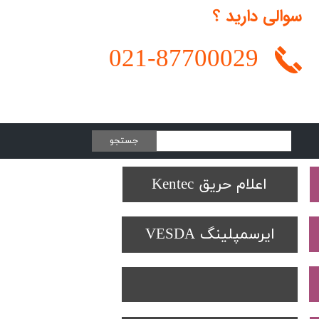
سوالی دارید ؟
021-
87700029
جستجو
Protectowire LHD
تجهیزات تست SOLO
دتکتورهای Spectrex
اعلام حریق Kentec
ایرسمپلینگ VESDA