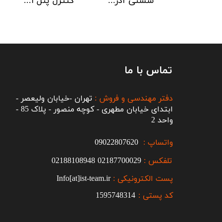
دتکتور دود هوچیکی Hochiki مدل SOC-E3N WHT
شستی آدرس پذیر ضد آب هوچیکی Hochiki مدل HCP-W SCI
کنترل پنل اطفاء حریق C-TEC EP203
تماس با ما
دفتر مهندسی و فروش :
تهران -خیابان ولیعصر -
ابتدای خیابان مطهری - کوچه منصور - پلاک 85 -
واحد 2
واتساپ :
09022807620
تلفکس :
2187700029
0
02188108948
پست الکترونیکی :
Info[at]ist-team.ir
کد پستی :
1595748314