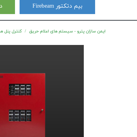
بیم دتکتور Firebeam
دت
ایمن سازان پترو - سیستم های اعلام حریق
کنترل پنل های اعل